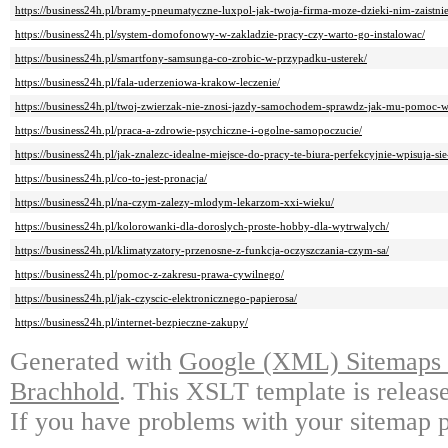
https://business24h.pl/bramy-pneumatyczne-luxpol-jak-twoja-firma-moze-dzieki-nim-zaistnie
https://business24h.pl/system-domofonowy-w-zakladzie-pracy-czy-warto-go-instalowac/
https://business24h.pl/smartfony-samsunga-co-zrobic-w-przypadku-usterek/
https://business24h.pl/fala-uderzeniowa-krakow-leczenie/
https://business24h.pl/twoj-zwierzak-nie-znosi-jazdy-samochodem-sprawdz-jak-mu-pomoc-
https://business24h.pl/praca-a-zdrowie-psychiczne-i-ogolne-samopoczucie/
https://business24h.pl/jak-znalezc-idealne-miejsce-do-pracy-te-biura-perfekcyjnie-wpisuja-s
https://business24h.pl/co-to-jest-pronacja/
https://business24h.pl/na-czym-zalezy-mlodym-lekarzom-xxi-wieku/
https://business24h.pl/kolorowanki-dla-doroslych-proste-hobby-dla-wytrwalych/
https://business24h.pl/klimatyzatory-przenosne-z-funkcja-oczyszczania-czym-sa/
https://business24h.pl/pomoc-z-zakresu-prawa-cywilnego/
https://business24h.pl/jak-czyscic-elektronicznego-papierosa/
https://business24h.pl/internet-bezpieczne-zakupy/
Generated with
Google (XML) Sitemaps G
Brachhold
. This XSLT template is releas
If you have problems with your sitemap p