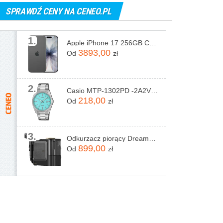
SPRAWDŹ CENY NA CENEO.PL
1.
Apple iPhone 17 256GB Czarny
3893,00
Od
zł
2.
Casio MTP-1302PD -2A2VEF
218,00
Od
zł
3.
Odkurzacz piorący Dreame N20 Steam Czarny
899,00
Od
zł