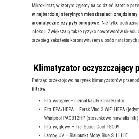
Mikroklimat, w którym żyjemy na co dzień istotnie prz
w
najbardziej sterylnych mieszkaniac
h
znajdziemy 
aromatyczne
czy
pyły
smogowe
. Nie tylko podrażn
infekcji. Zwiększają także ryzyko nowotworów układ
przebieg zakażenia koronawirusem u osób narażonych 
Klimatyzator oczyszczający 
Patrząc przekrojowo na rynek klimatyzatorów przeno
filtrów.
Filtr wstępny – niemal każdy klimatyzator
Filtr EPA/HEPA – Fersk Vind 2 WiFi HEPA (jedyny
Whirlpool PACB12HP (stosunkowo niewielki filtr)
Filtr węglowy – Fral Super Cool FSC09
Lampę UV – Blaupunkt Moby Blue S 1111E