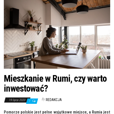
n
Mieszkanie w Rumi, czy warto
inwestować?
By
REDAKCJA
19 lipca 2020
1
P
omorze polskie jest pełne wyjątkowe miejsce, a Rumia jest