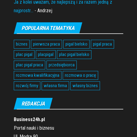
Ja z kolei uważam, że najlepszą i za razem jedną z
najprostr...
- Andrzej
POPULARNA TEMATYKA
biznes
pierwsza praca
pigal bielsko
pigal praca
plac pigal
placpigal
plac pigal bielsko
plac pigal praca
przedsiębiorca
rozmowa kwalifikacyjna
rozmowa o pracę
rozwój firmy
własna firma
własny biznes
REDAKCJA
Business24h.pl
Portal nauki i biznesu
Ul. Modra 90