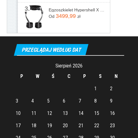
3.
Egzoszkielet Hypershell X Pro
3499,99
Od
zł
PRZEGLĄDAJ WEDŁUG DAT
Sierpień 2026
P
W
Ś
C
P
S
N
1
2
3
4
5
6
7
8
9
10
11
12
13
14
15
16
17
18
19
20
21
22
23
24
25
26
27
28
29
30