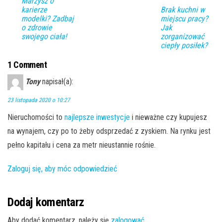
Marzysz o
karierze
Brak kuchni w
modelki? Zadbaj
miejscu pracy?
o zdrowie
Jak
swojego ciała!
zorganizować
ciepły posiłek?
1 Comment
Tony
napisał(a):
23 listopada 2020 o 10:27
Nieruchomości to
najlepsze inwestycje
i nieważne czy kupujesz
na wynajem, czy po to żeby odsprzedać z zyskiem. Na rynku jest
pełno kapitału i cena za metr nieustannie rośnie.
Zaloguj się, aby móc odpowiedzieć
Dodaj komentarz
Aby dodać komentarz, należy się
zalogować
.