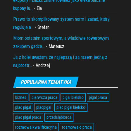
ekupony i zniżki, znane również jako elektroniczne
kupony lu...
- Ela
Prawo to skomplikowany system norm i zasad, który
reguluje n...
- Stefan
Miom ostatnim sportowym, a właściwie rowerowym
zakupem gadże...
- Mateusz
Ja z kolei uważam, że najlepszą i za razem jedną z
najprostr...
- Andrzej
POPULARNA TEMATYKA
biznes
pierwsza praca
pigal bielsko
pigal praca
plac pigal
placpigal
plac pigal bielsko
plac pigal praca
przedsiębiorca
rozmowa kwalifikacyjna
rozmowa o pracę