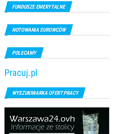
FUNDUSZE EMERYTALNE
NOTOWANIA SUROWCÓW
POLECAMY
Pracuj.pl
WYSZUKIWARKA OFERT PRACY