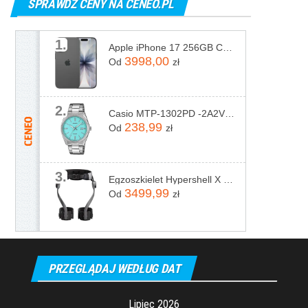
SPRAWDŹ CENY NA CENEO.PL
1.
Apple iPhone 17 256GB Czarny
3998,00
Od
zł
2.
Casio MTP-1302PD -2A2VEF
238,99
Od
zł
3.
Egzoszkielet Hypershell X Pro
3499,99
Od
zł
PRZEGLĄDAJ WEDŁUG DAT
Lipiec 2026