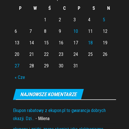
P
W
Ś
C
P
S
N
1
2
3
4
5
6
7
8
9
10
11
12
13
14
15
16
17
18
19
20
21
22
23
24
25
26
27
28
29
30
31
« Cze
NAJNOWSZE KOMENTARZE
Ekupon rabatowy z ekupon.pl to gwarancja dobrych
okazji. Dzi...
- Milena