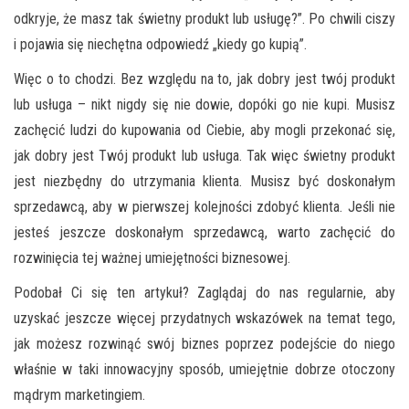
odkryje, że masz
tak
świetny produkt lub usługę?”. Po chwili
ciszy
i pojawia się niechętna odpowiedź „kiedy go kupią”.
Więc o to chodzi. Bez względu na to, jak dobry jest twój produkt
lub usługa – nikt nigdy się nie dowie, dopóki go nie kupi. Musisz
zachęcić ludzi do kupowania od Ciebie, aby mogli przekonać się,
jak dobry jest Twój produkt lub usługa. Tak więc świetny produkt
jest niezbędny do utrzymania klienta. Musisz być doskonałym
sprzedawcą, aby w pierwszej kolejności zdobyć klienta. Jeśli nie
jesteś jeszcze doskonałym sprzedawcą,
warto zachęcić
do
rozwinięcia tej ważnej umiejętności biznesowej.
Podobał Ci się ten artykuł?
Zaglądaj do nas regularnie, aby
uzyska
ć
jeszcze
więcej
przydatnych wskazówek na temat tego,
jak możesz rozwinąć swój biznes poprzez podejście do niego
właśnie w taki innowacyjny sposób, umiejętnie dobrze otoczony
mądrym marketingiem.