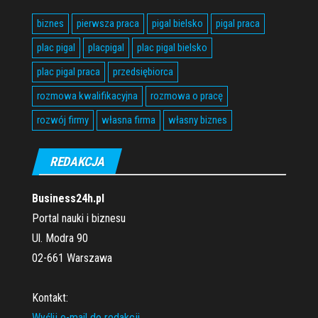
biznes
pierwsza praca
pigal bielsko
pigal praca
plac pigal
placpigal
plac pigal bielsko
plac pigal praca
przedsiębiorca
rozmowa kwalifikacyjna
rozmowa o pracę
rozwój firmy
własna firma
własny biznes
REDAKCJA
Business24h.pl
Portal nauki i biznesu
Ul. Modra 90
02-661 Warszawa
Kontakt:
Wyślij e-mail do redakcji