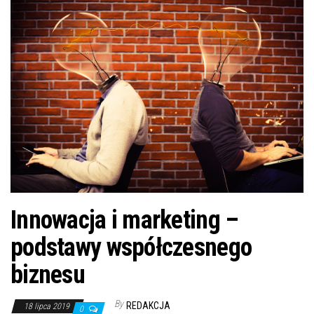
n
Innowacja i marketing –
podstawy współczesnego
biznesu
By
REDAKCJA
18 lipca 2019
0