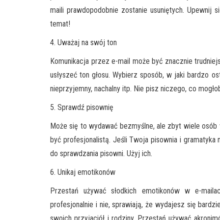
maili prawdopodobnie zostanie usuniętych. Upewnij się
temat!
4. Uważaj na swój ton
Komunikacja przez e-mail może być znacznie trudniejsz
usłyszeć ton głosu. Wybierz sposób, w jaki bardzo os
nieprzyjemny, nachalny itp. Nie pisz niczego, co mogło
5. Sprawdź pisownię
Może się to wydawać bezmyślne, ale zbyt wiele osób w
być profesjonalistą. Jeśli Twoja pisownia i gramatyka 
do sprawdzania pisowni. Użyj ich.
6. Unikaj emotikonów
Przestań używać słodkich emotikonów w e-mailac
profesjonalnie i nie, sprawiają, że wydajesz się bar
swoich przyjaciół i rodziny. Przestań używać akronim