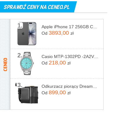
SPRAWDŹ CENY NA CENEO.PL
1.
Apple iPhone 17 256GB Czarny
3893,00
Od
zł
2.
Casio MTP-1302PD -2A2VEF
218,00
Od
zł
3.
Odkurzacz piorący Dreame N20 Steam Czarny
899,00
Od
zł