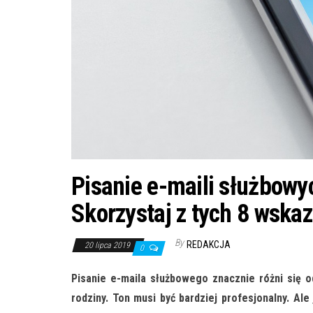
Pisanie e-maili służbowy
Skorzystaj z tych 8 wska
By
REDAKCJA
20 lipca 2019
0
Pisanie e-maila służbowego znacznie różni się 
rodziny. Ton musi być bardziej profesjonalny. Al