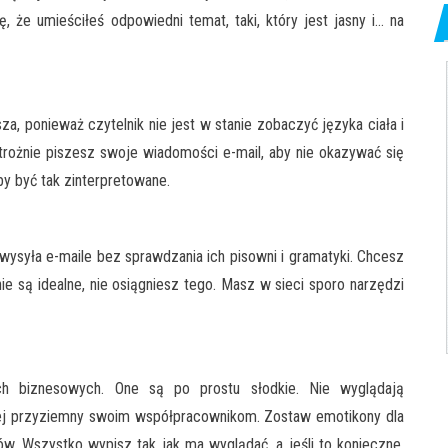
, że umieściłeś odpowiedni temat, taki, który jest jasny i… na
a, ponieważ czytelnik nie jest w stanie zobaczyć języka ciała i
trożnie piszesz swoje wiadomości e-mail, aby nie okazywać się
by być tak zinterpretowane.
ysyła e-maile bez sprawdzania ich pisowni i gramatyki. Chcesz
nie są idealne, nie osiągniesz tego. Masz w sieci sporo narzędzi
h biznesowych. One są po prostu słodkie. Nie wyglądają
dziej przyziemny swoim współpracownikom. Zostaw emotikony dla
ów. Wszystko wypisz tak jak ma wyglądać, a jeśli to konieczne,