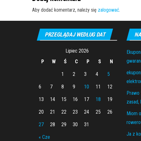
Aby dodać komentarz, należy się
zalogować
.
PRZEGLĄDAJ WEDŁUG DAT
NA
Lipiec 2026
Ekupon
gwaranc
P
W
Ś
C
P
S
N
ekupony
1
2
3
4
5
elektro
6
7
8
9
10
11
12
Prawo 
13
14
15
16
17
18
19
zasad, 
20
21
22
23
24
25
26
Miom o
rowero
27
28
29
30
31
Ja z ko
« Cze