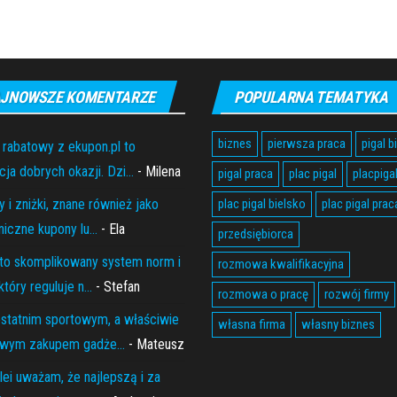
JNOWSZE KOMENTARZE
POPULARNA TEMATYKA
biznes
pierwsza praca
pigal b
 rabatowy z ekupon.pl to
ja dobrych okazji. Dzi...
- Milena
pigal praca
plac pigal
placpiga
 i zniżki, znane również jako
plac pigal bielsko
plac pigal prac
niczne kupony lu...
- Ela
przedsiębiorca
to skomplikowany system norm i
rozmowa kwalifikacyjna
który reguluje n...
- Stefan
rozmowa o pracę
rozwój firmy
statnim sportowym, a właściwie
własna firma
własny biznes
wym zakupem gadże...
- Mateusz
lei uważam, że najlepszą i za