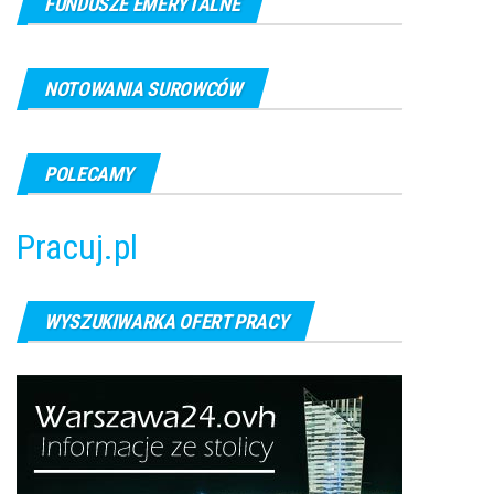
FUNDUSZE EMERYTALNE
NOTOWANIA SUROWCÓW
POLECAMY
Pracuj.pl
WYSZUKIWARKA OFERT PRACY