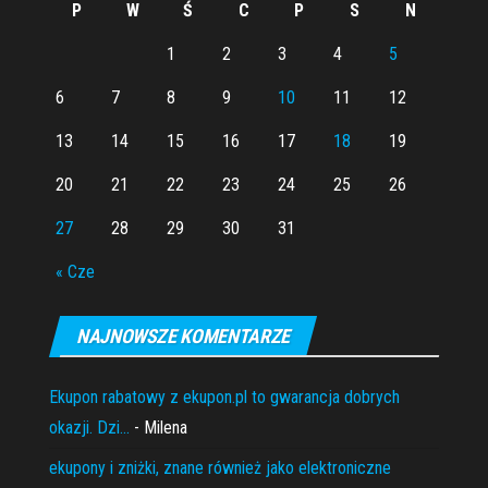
P
W
Ś
C
P
S
N
1
2
3
4
5
6
7
8
9
10
11
12
13
14
15
16
17
18
19
20
21
22
23
24
25
26
27
28
29
30
31
« Cze
NAJNOWSZE KOMENTARZE
Ekupon rabatowy z ekupon.pl to gwarancja dobrych
okazji. Dzi...
- Milena
ekupony i zniżki, znane również jako elektroniczne