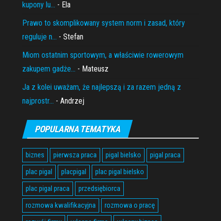
kupony lu...
- Ela
Prawo to skomplikowany system norm i zasad, który
reguluje n...
- Stefan
Miom ostatnim sportowym, a właściwie rowerowym
zakupem gadże...
- Mateusz
Ja z kolei uważam, że najlepszą i za razem jedną z
najprostr...
- Andrzej
POPULARNA TEMATYKA
biznes
pierwsza praca
pigal bielsko
pigal praca
plac pigal
placpigal
plac pigal bielsko
plac pigal praca
przedsiębiorca
rozmowa kwalifikacyjna
rozmowa o pracę