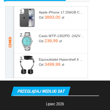
1.
Apple iPhone 17 256GB Czarny
3893,00
Od
zł
2.
Casio MTP-1302PD -2A2VEF
238,99
Od
zł
3.
Egzoszkielet Hypershell X Pro
3499,99
Od
zł
PRZEGLĄDAJ WEDŁUG DAT
Lipiec 2026