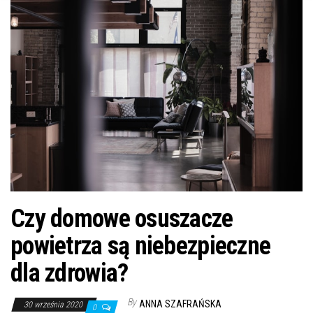
n
Czy domowe osuszacze
powietrza są niebezpieczne
dla zdrowia?
By
ANNA SZAFRAŃSKA
30 września 2020
0