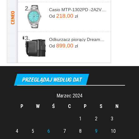
2.
Casio MTP-1302PD -2A2VEF
218,00
Od
zł
3.
Odkurzacz piorący Dreame N20 Steam Czarny
899,00
Od
zł
PRZEGLĄDAJ WEDŁUG DAT
Marzec 2024
P
W
Ś
C
P
S
N
1
2
3
4
5
6
7
8
9
10