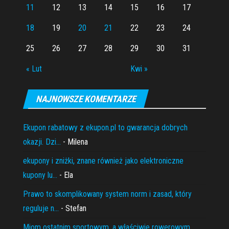
11
12
13
14
15
16
17
18
19
20
21
22
23
24
25
26
27
28
29
30
31
« Lut
Kwi »
NAJNOWSZE KOMENTARZE
Ekupon rabatowy z ekupon.pl to gwarancja dobrych
okazji. Dzi...
- Milena
ekupony i zniżki, znane również jako elektroniczne
kupony lu...
- Ela
Prawo to skomplikowany system norm i zasad, który
reguluje n...
- Stefan
Miom ostatnim sportowym, a właściwie rowerowym