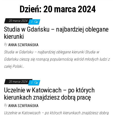
n
Dzień: 20 marca 2024
20 marca 2024
0
Studia w Gdańsku – najbardziej oblegane
kierunki
By
ANNA SZAFRAŃSKA
Studia w Gdańsku – najbardziej oblegane kierunki Studia w
Gdańsku cieszą się rosnącą popularnością wśród młodych ludzi z
całej Polski…
20 marca 2024
0
Uczelnie w Katowicach – po których
kierunkach znajdziesz dobrą pracę
By
ANNA SZAFRAŃSKA
Uczelnie w Katowicach – po których kierunkach znajdziesz dobrą