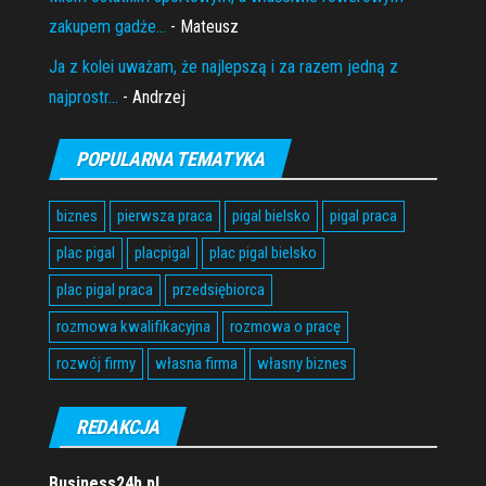
zakupem gadże...
- Mateusz
Ja z kolei uważam, że najlepszą i za razem jedną z
najprostr...
- Andrzej
POPULARNA TEMATYKA
biznes
pierwsza praca
pigal bielsko
pigal praca
plac pigal
placpigal
plac pigal bielsko
plac pigal praca
przedsiębiorca
rozmowa kwalifikacyjna
rozmowa o pracę
rozwój firmy
własna firma
własny biznes
REDAKCJA
Business24h.pl