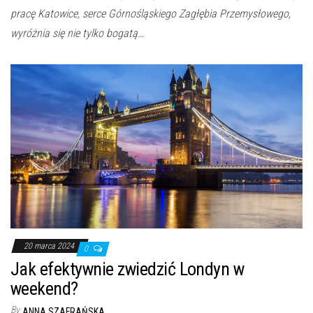
pracę Katowice, serce Górnośląskiego Zagłębia Przemysłowego,
wyróżnia się nie tylko bogatą…
20 marca 2024
0
Jak efektywnie zwiedzić Londyn w
weekend?
By
ANNA SZAFRAŃSKA