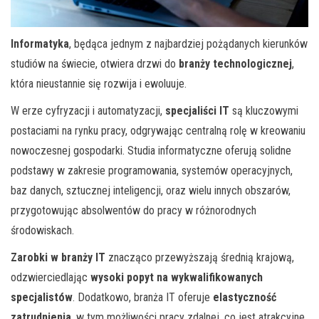
Informatyka
, będąca jednym z najbardziej pożądanych kierunków
studiów na świecie, otwiera drzwi do
branży technologicznej
,
która nieustannie się rozwija i ewoluuje.
W erze cyfryzacji i automatyzacji,
specjaliści IT
są kluczowymi
postaciami na rynku pracy, odgrywając centralną rolę w kreowaniu
nowoczesnej gospodarki. Studia informatyczne oferują solidne
podstawy w zakresie programowania, systemów operacyjnych,
baz danych, sztucznej inteligencji, oraz wielu innych obszarów,
przygotowując absolwentów do pracy w różnorodnych
środowiskach.
Zarobki w branży IT
znacząco przewyższają średnią krajową,
odzwierciedlając
wysoki popyt na wykwalifikowanych
specjalistów
. Dodatkowo, branża IT oferuje
elastyczność
zatrudnienia
, w tym możliwości pracy zdalnej, co jest atrakcyjne