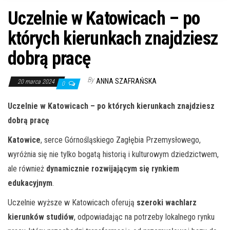
n
Uczelnie w Katowicach – po
których kierunkach znajdziesz
dobrą pracę
By
ANNA SZAFRAŃSKA
20 marca 2024
0
Uczelnie w Katowicach – po których kierunkach znajdziesz
dobrą pracę
Katowice
, serce Górnośląskiego Zagłębia Przemysłowego,
wyróżnia się nie tylko bogatą historią i kulturowym dziedzictwem,
ale również
dynamicznie rozwijającym się rynkiem
edukacyjnym
.
Uczelnie wyższe w Katowicach oferują
szeroki wachlarz
kierunków studiów
, odpowiadając na potrzeby lokalnego rynku