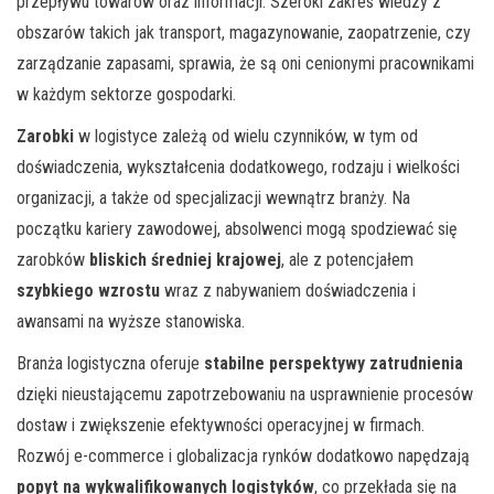
przepływu towarów oraz informacji. Szeroki zakres wiedzy z
obszarów takich jak transport, magazynowanie, zaopatrzenie, czy
zarządzanie zapasami, sprawia, że są oni cenionymi pracownikami
w każdym sektorze gospodarki.
Zarobki
w logistyce zależą od wielu czynników, w tym od
doświadczenia, wykształcenia dodatkowego, rodzaju i wielkości
organizacji, a także od specjalizacji wewnątrz branży. Na
początku kariery zawodowej, absolwenci mogą spodziewać się
zarobków
bliskich średniej krajowej
, ale z potencjałem
szybkiego wzrostu
wraz z nabywaniem doświadczenia i
awansami na wyższe stanowiska.
Branża logistyczna oferuje
stabilne perspektywy zatrudnienia
dzięki nieustającemu zapotrzebowaniu na usprawnienie procesów
dostaw i zwiększenie efektywności operacyjnej w firmach.
Rozwój e-commerce i globalizacja rynków dodatkowo napędzają
popyt na wykwalifikowanych logistyków
, co przekłada się na