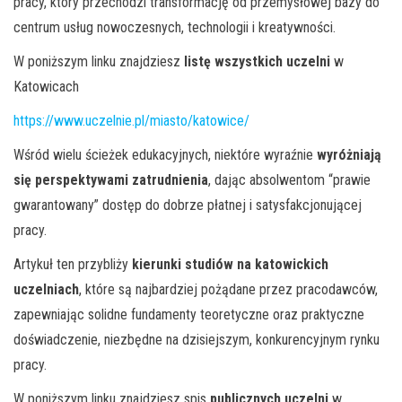
pracy, który przechodzi transformację od przemysłowej bazy do
centrum usług nowoczesnych, technologii i kreatywności.
W poniższym linku znajdziesz
listę
wszystkich uczelni
w
Katowicach
https://www.uczelnie.pl/miasto/katowice/
Wśród wielu ścieżek edukacyjnych, niektóre wyraźnie
wyróżniają
się perspektywami zatrudnienia
, dając absolwentom “prawie
gwarantowany” dostęp do dobrze płatnej i satysfakcjonującej
pracy.
Artykuł ten przybliży
kierunki studiów na katowickich
uczelniach
, które są najbardziej pożądane przez pracodawców,
zapewniając solidne fundamenty teoretyczne oraz praktyczne
doświadczenie, niezbędne na dzisiejszym, konkurencyjnym rynku
pracy.
W poniższym linku znajdziesz spis
publicznych uczelni
w