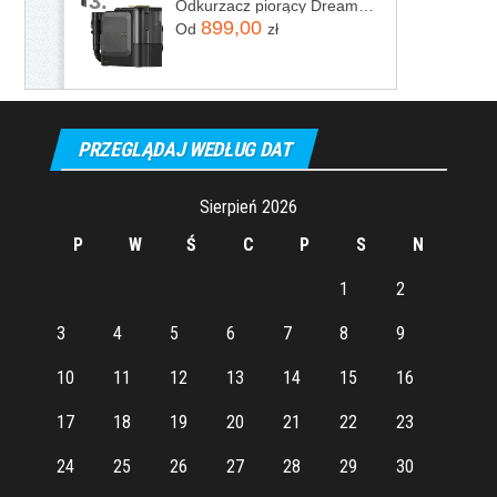
3.
Odkurzacz piorący Dreame N20 Steam Czarny
899,00
Od
zł
PRZEGLĄDAJ WEDŁUG DAT
Sierpień 2026
P
W
Ś
C
P
S
N
1
2
3
4
5
6
7
8
9
10
11
12
13
14
15
16
17
18
19
20
21
22
23
24
25
26
27
28
29
30