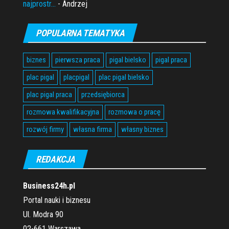
najprostr...
- Andrzej
POPULARNA TEMATYKA
biznes
pierwsza praca
pigal bielsko
pigal praca
plac pigal
placpigal
plac pigal bielsko
plac pigal praca
przedsiębiorca
rozmowa kwalifikacyjna
rozmowa o pracę
rozwój firmy
własna firma
własny biznes
REDAKCJA
Business24h.pl
Portal nauki i biznesu
Ul. Modra 90
02-661 Warszawa