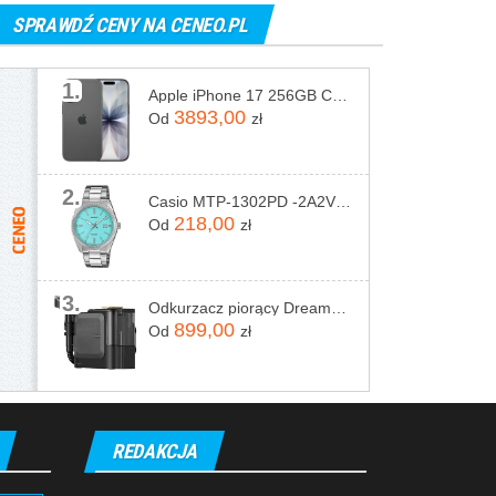
SPRAWDŹ CENY NA CENEO.PL
1.
Apple iPhone 17 256GB Czarny
3893,00
Od
zł
2.
Casio MTP-1302PD -2A2VEF
218,00
Od
zł
3.
Odkurzacz piorący Dreame N20 Steam Czarny
899,00
Od
zł
REDAKCJA