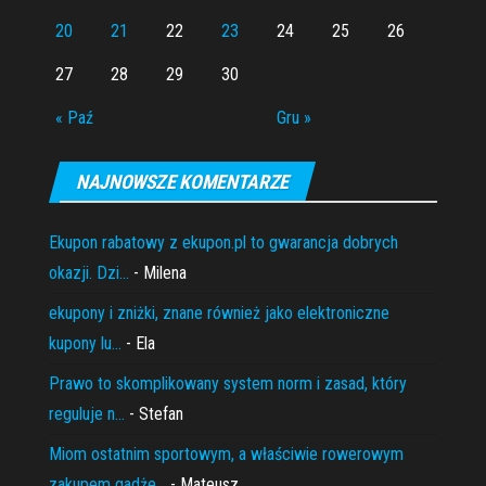
20
21
22
23
24
25
26
27
28
29
30
« Paź
Gru »
NAJNOWSZE KOMENTARZE
Ekupon rabatowy z ekupon.pl to gwarancja dobrych
okazji. Dzi...
- Milena
ekupony i zniżki, znane również jako elektroniczne
kupony lu...
- Ela
Prawo to skomplikowany system norm i zasad, który
reguluje n...
- Stefan
Miom ostatnim sportowym, a właściwie rowerowym
zakupem gadże...
- Mateusz