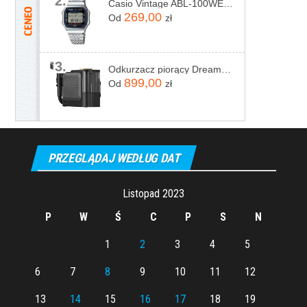
2.
Casio Vintage ABL-100WE-1AEF
269,00
Od
zł
3.
Odkurzacz piorący Dreame N20 Steam Czarny
899,00
Od
zł
PRZEGLĄDAJ WEDŁUG DAT
Listopad 2023
P
W
Ś
C
P
S
N
1
2
3
4
5
6
7
8
9
10
11
12
13
14
15
16
17
18
19