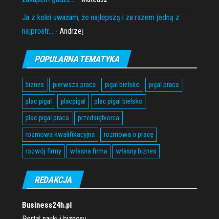
Ja z kolei uważam, że najlepszą i za razem jedną z
najprostr...
- Andrzej
POPULARNA TEMATYKA
biznes
pierwsza praca
pigal bielsko
pigal praca
plac pigal
placpigal
plac pigal bielsko
plac pigal praca
przedsiębiorca
rozmowa kwalifikacyjna
rozmowa o pracę
rozwój firmy
własna firma
własny biznes
REDAKCJA
Business24h.pl
Portal nauki i biznesu