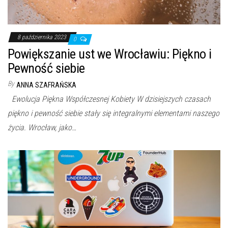
8 października 2023
0
Powiększanie ust we Wrocławiu: Piękno i
Pewność siebie
By
ANNA SZAFRAŃSKA
Ewolucja Piękna Współczesnej Kobiety W dzisiejszych czasach
piękno i pewność siebie stały się integralnymi elementami naszego
życia. Wrocław, jako…