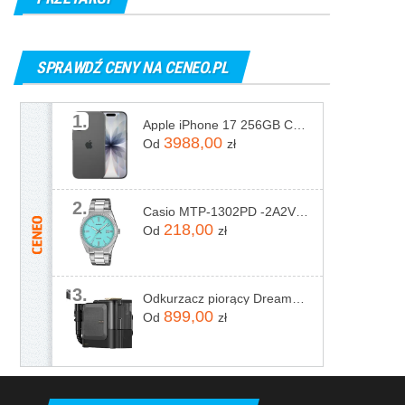
SPRAWDŹ CENY NA CENEO.PL
1.
Apple iPhone 17 256GB Czarny
3988,00
Od
zł
2.
Casio MTP-1302PD -2A2VEF
218,00
Od
zł
3.
Odkurzacz piorący Dreame N20 Steam Czarny
899,00
Od
zł