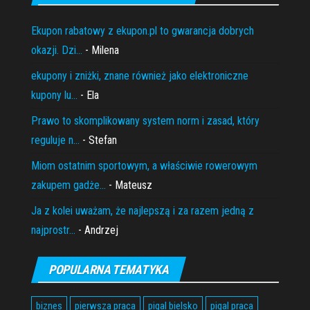
Ekupon rabatowy z ekupon.pl to gwarancja dobrych
okazji. Dzi...
- Milena
ekupony i zniżki, znane również jako elektroniczne
kupony lu...
- Ela
Prawo to skomplikowany system norm i zasad, który
reguluje n...
- Stefan
Miom ostatnim sportowym, a właściwie rowerowym
zakupem gadże...
- Mateusz
Ja z kolei uważam, że najlepszą i za razem jedną z
najprostr...
- Andrzej
POPULARNA TEMATYKA
biznes
pierwsza praca
pigal bielsko
pigal praca