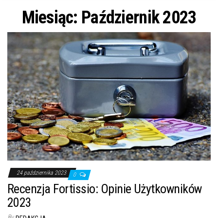
n
Miesiąc: Październik 2023
24 października 2023
0
Recenzja Fortissio: Opinie Użytkowników
2023
By