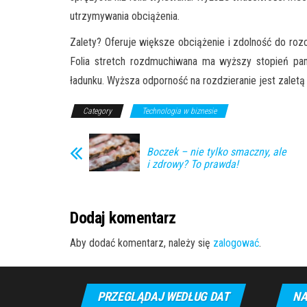
utrzymywania obciążenia.
Zalety? Oferuje większe obciążenie i zdolność do rozc
Folia stretch rozdmuchiwana ma wyższy stopień pam
ładunku. Wyższa odporność na rozdzieranie jest zalet
Category
Technologia w biznesie
Boczek – nie tylko smaczny, ale
i zdrowy? To prawda!
Dodaj komentarz
Aby dodać komentarz, należy się
zalogować
.
PRZEGLĄDAJ WEDŁUG DAT
NA