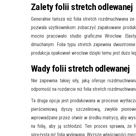
Zalety folii stretch odlewanej
Generalnie tańsza niż folia stretch rozdmuchiwana ze
pozwala użytkownikom zobaczyć zapakowane produkty 
mocno pracowało studio graficzne Wrocław. Elast
dmuchanym. Folia typu stretch zapewnia dwustronne 
produkcja opakowań wrocław dzięki temu jest dużo le
Wady folii stretch odlewanej
Nie zapewnia takiej siły, jaką oferuje rozdmuchiwan
odporność na rozdarcie niż folia stretch rozdmuchiwan
Ta druga opcja jest produkowana w procesie wytłacza
pierścieniową dyszę szczelinową, zwykle pionowo
wprowadzane przez otwór w środku matrycy, aby wysad
na folię, aby ją schłodzić. Ten proces sprawia, że 
sprężysta niż folia wylewana. Wyższe właściwości mec