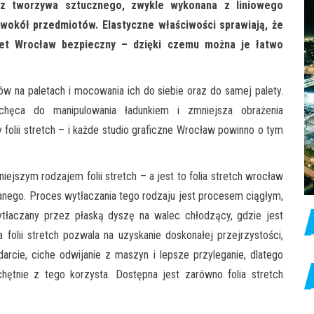
a z tworzywa sztucznego, zwykle wykonana z liniowego
y wokół przedmiotów. Elastyczne właściwości sprawiają, że
iet Wrocław bezpieczny – dzięki czemu można je łatwo
w na paletach i mocowania ich do siebie oraz do samej palety.
chęca do manipulowania ładunkiem i zmniejsza obrażenia
y folii stretch – i każde studio graficzne Wrocław powinno o tym
niejszym rodzajem folii stretch – a jest to folia stretch wrocław
anego. Proces wytłaczania tego rodzaju jest procesem ciągłym,
ytłaczany przez płaską dyszę na walec chłodzący, gdzie jest
folii stretch pozwala na uzyskanie doskonałej przejrzystości,
arcie, ciche odwijanie z maszyn i lepsze przyleganie, dlatego
tnie z tego korzysta. Dostępna jest zarówno folia stretch