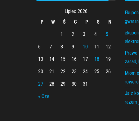
Lipiec 2026
Ekupon
gwaranc
P
W
Ś
C
P
S
N
ekupony
1
2
3
4
5
elektro
6
7
8
9
10
11
12
Prawo 
13
14
15
16
17
18
19
zasad, 
20
21
22
23
24
25
26
Miom o
rowero
27
28
29
30
31
Ja z ko
« Cze
razem j