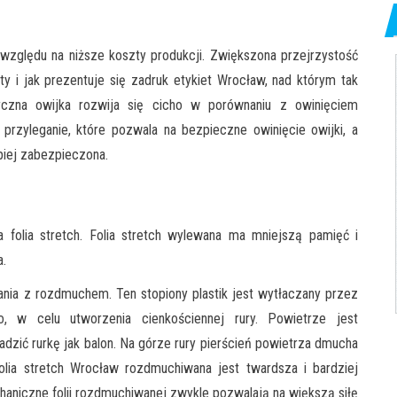
 względu na niższe koszty produkcji. Zwiększona przejrzystość
i jak prezentuje się zadruk etykiet Wrocław, nad którym tak
yczna owijka rozwija się cicho w porównaniu z owinięciem
przyleganie, które pozwala na bezpieczne owinięcie owijki, a
piej zabezpieczona.
a folia stretch. Folia stretch wylewana ma mniejszą pamięć i
a.
nia z rozdmuchem. Ten stopiony plastik jest wytłaczany przez
, w celu utworzenia cienkościennej rury. Powietrze jest
zić rurkę jak balon. Na górze rury pierścień powietrza dmucha
folia stretch Wrocław rozdmuchiwana jest twardsza i bardziej
haniczne folii rozdmuchiwanej zwykle pozwalają na większą siłę