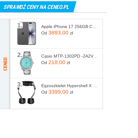
SPRAWDŹ CENY NA CENEO.PL
1.
Apple iPhone 17 256GB Czarny
3893,00
Od
zł
2.
Casio MTP-1302PD -2A2VEF
218,00
Od
zł
3.
Egzoszkielet Hypershell X Pro
3399,00
Od
zł