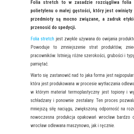
Folia stretch to w zasadzie rozciągliwa foli
polietylenu o małej gęstości, który jest owinięt
przedmioty są mocno związane, a zadruk etyk
przenosić do spedycji.
Folia stretch
jest zwykle używana do owijania produktó
Powoduje to zmniejszenie strat produktów, znie
pracowników. Istnieją różne szerokości, grubości i typ
pamiętać.
Warto się zastanowić nad to jaka forma jest najpopular
która jest produkowana w procesie wytłaczania odlew
w którym materiał termoplastyczny jest topiony i w
schładzany i ponownie zestalany. Ten proces pozwala 
mniejszą siłę naciągu, zwiększoną odporność na rozd
nowoczesna produkcja opakowań wrocław bardzo chę
wrocław odlewana maszynowo, jak i ręcznie.