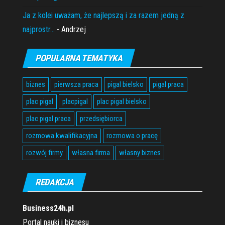
Ja z kolei uważam, że najlepszą i za razem jedną z
najprostr...
- Andrzej
POPULARNA TEMATYKA
biznes
pierwsza praca
pigal bielsko
pigal praca
plac pigal
placpigal
plac pigal bielsko
plac pigal praca
przedsiębiorca
rozmowa kwalifikacyjna
rozmowa o pracę
rozwój firmy
własna firma
własny biznes
REDAKCJA
Business24h.pl
Portal nauki i biznesu