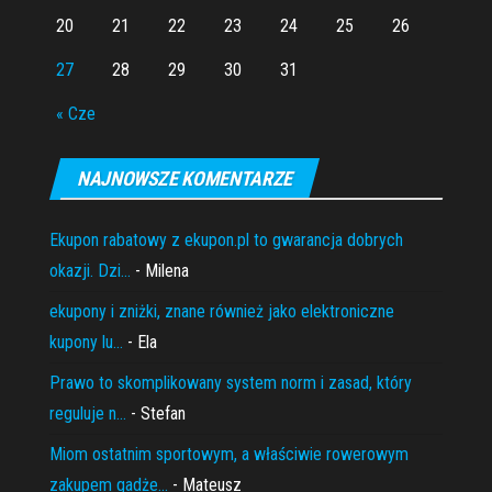
20
21
22
23
24
25
26
27
28
29
30
31
« Cze
NAJNOWSZE KOMENTARZE
Ekupon rabatowy z ekupon.pl to gwarancja dobrych
okazji. Dzi...
- Milena
ekupony i zniżki, znane również jako elektroniczne
kupony lu...
- Ela
Prawo to skomplikowany system norm i zasad, który
reguluje n...
- Stefan
Miom ostatnim sportowym, a właściwie rowerowym
zakupem gadże...
- Mateusz