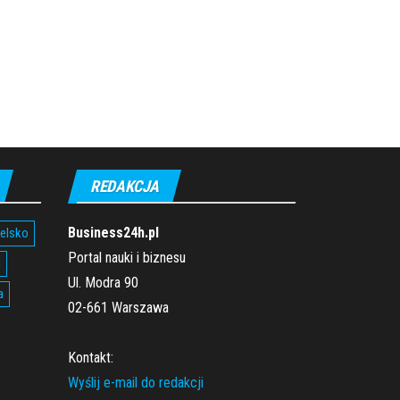
REDAKCJA
Business24h.pl
ielsko
Portal nauki i biznesu
l
Ul. Modra 90
a
02-661 Warszawa
Kontakt:
Wyślij e-mail do redakcji