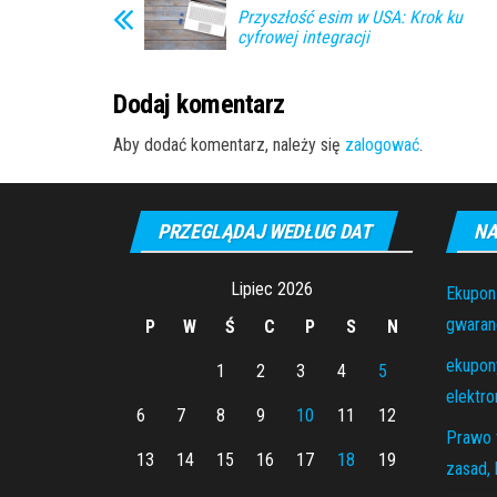
Przyszłość esim w USA: Krok ku
cyfrowej integracji
Dodaj komentarz
Aby dodać komentarz, należy się
zalogować
.
PRZEGLĄDAJ WEDŁUG DAT
NA
Lipiec 2026
Ekupon
gwaranc
P
W
Ś
C
P
S
N
ekupony
1
2
3
4
5
elektro
6
7
8
9
10
11
12
Prawo 
13
14
15
16
17
18
19
zasad, 