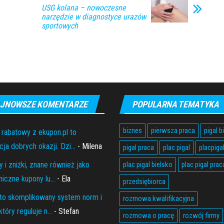
USG kolana – nowoczesne
narzędzie w diagnostyce urazów
sportowych
JNOWSZE KOMENTARZE
POPULARNA TEMATYKA
biznes
pierwsza praca
pigal b
 rabatowy z ekupon.pl to
ja dobrych okazji. Dzi...
- Milena
pigal praca
plac pigal
placpiga
 i zniżki, znane również jako
plac pigal bielsko
plac pigal prac
niczne kupony lu...
- Ela
przedsiębiorca
to skomplikowany system norm i
rozmowa kwalifikacyjna
który reguluje n...
- Stefan
rozmowa o pracę
rozwój firmy