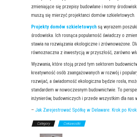
zmieniające się przepisy budowlane i normy środow
muszą się mierzyć projektanci domów szkieletowych.
Projekty domów szkieletowych
są wyrazem poszukiw
środowiska. Ich rosnąca popularność świadczy o zmieni
stawia na rozwiązania ekologiczne i zrównoważone. Dl
równoznaczna z inwestycją w przyszłość, zarówno własn
Wyzwania, które stoją przed tym sektorem b
udownictw
kreatywność osób zaangażowanych w rozwój i populary
rozwijać, a świadomość ekologiczna będzie rosła, mo
standardem w nowoczesnym budownictwie. To perspekt
inżynierów, budowniczych i przede wszystkim dla nas 
–
Jak Zarejestrować Spółkę w Delaware: Krok po Kro
Category
Ciekawostki