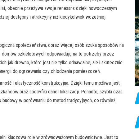
u lat, obecnie przeżywa swoje renesans dzięki nowoczesnym
dziej dostępny i atrakcyjny niż kiedykolwiek wcześniej.
logiczna społeczeństwa, coraz więcej osób szuka sposobów na
ty domów szkieletowych odpowiadają na te potrzeby przez
ch jak drewno, które jest nie tylko odnawialne, ale i skutecznie
 energii do ogrzewania czy chłodzenia pomieszczeń.
ność i elastyczność konstrukcyjna. Dzięki temu możliwe jest
kańców oraz specyfiki danej lokalizacji. Ponadto, szybki czas
u budowy w porównaniu do metod tradycyjnych, co również
pełni kluczową rolę w zrównoważonym budownictwie. Jest to