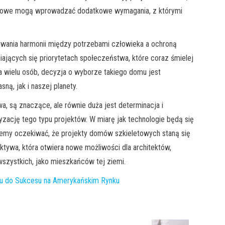
iskowe mogą wprowadzać dodatkowe wymagania, z którymi
ania harmonii między potrzebami człowieka a ochroną
ających się priorytetach społeczeństwa, które coraz śmielej
a wielu osób, decyzja o wyborze takiego domu jest
ą, jak i naszej planety.
a, są znaczące, ale równie duża jest determinacja i
zację tego typu projektów. W miarę jak technologie będą się
żemy oczekiwać, że projekty domów szkieletowych staną się
ywa, która otwiera nowe możliwości dla architektów,
wszystkich, jako mieszkańców tej ziemi.
ku do Sukcesu na Amerykańskim Rynku