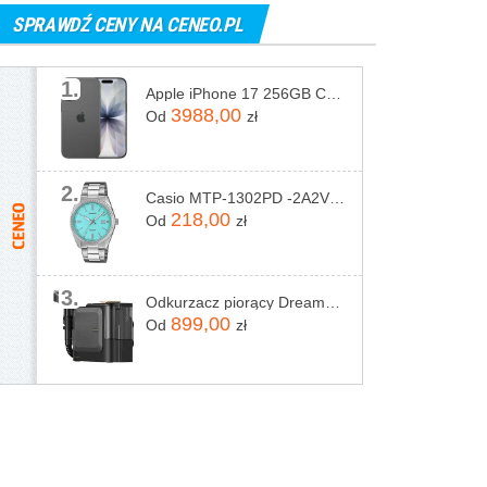
SPRAWDŹ CENY NA CENEO.PL
1.
Apple iPhone 17 256GB Czarny
3988,00
Od
zł
2.
Casio MTP-1302PD -2A2VEF
218,00
Od
zł
3.
Odkurzacz piorący Dreame N20 Steam Czarny
899,00
Od
zł