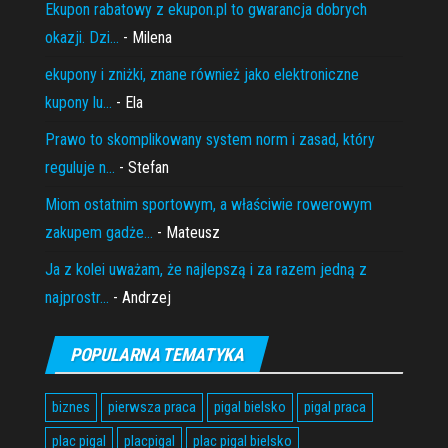
Ekupon rabatowy z ekupon.pl to gwarancja dobrych
okazji. Dzi...
- Milena
ekupony i zniżki, znane również jako elektroniczne
kupony lu...
- Ela
Prawo to skomplikowany system norm i zasad, który
reguluje n...
- Stefan
Miom ostatnim sportowym, a właściwie rowerowym
zakupem gadże...
- Mateusz
Ja z kolei uważam, że najlepszą i za razem jedną z
najprostr...
- Andrzej
POPULARNA TEMATYKA
biznes
pierwsza praca
pigal bielsko
pigal praca
plac pigal
placpigal
plac pigal bielsko