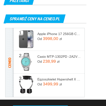
PRZETARGI
SPRAWDŹ CENY NA CENEO.PL
1.
Apple iPhone 17 256GB Czarny
3998,00
Od
zł
2.
Casio MTP-1302PD -2A2VEF
238,99
Od
zł
3.
Egzoszkielet Hypershell X Pro
3499,99
Od
zł