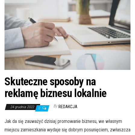
n
Skuteczne sposoby na
reklamę biznesu lokalnie
By
REDAKCJA
24 grudnia 2022
0
Jak da się zauważyć dzisiaj promowanie biznesu, we własnym
miejscu zamieszkania wydaje się dobrym posunięciem, zwłaszcza