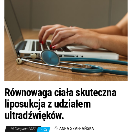
n
Równowaga ciała skuteczna
liposukcja z udziałem
ultradźwięków.
By
ANNA SZAFRAŃSKA
10 listopada 2022
0