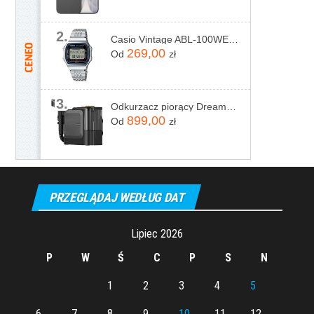
2.
Casio Vintage ABL-100WE-1AEF
269,00
Od
zł
3.
Odkurzacz piorący Dreame N20 Steam Czarny
899,00
Od
zł
PRZEGLĄDAJ WEDŁUG DAT
Lipiec 2026
P
W
Ś
C
P
S
N
1
2
3
4
5
6
7
8
9
10
11
12