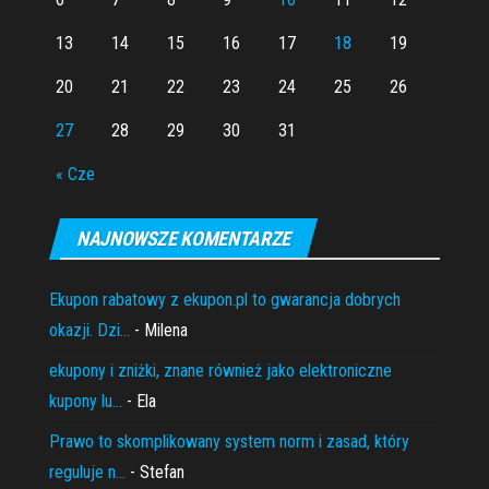
13
14
15
16
17
18
19
20
21
22
23
24
25
26
27
28
29
30
31
« Cze
NAJNOWSZE KOMENTARZE
Ekupon rabatowy z ekupon.pl to gwarancja dobrych
okazji. Dzi...
- Milena
ekupony i zniżki, znane również jako elektroniczne
kupony lu...
- Ela
Prawo to skomplikowany system norm i zasad, który
reguluje n...
- Stefan