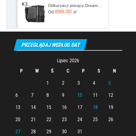
3.
Odkurzacz piorący Dreame N20 Steam Czarny
899,00
Od
zł
PRZEGLĄDAJ WEDŁUG DAT
Lipiec 2026
P
W
Ś
C
P
S
N
1
2
3
4
5
6
7
8
9
10
11
12
13
14
15
16
17
18
19
20
21
22
23
24
25
26
27
28
29
30
31