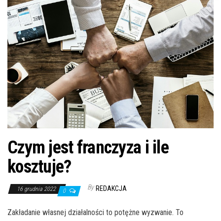
n
Czym jest franczyza i ile
kosztuje?
By
REDAKCJA
16 grudnia 2022
0
Zakładanie własnej działalności to potężne wyzwanie. To