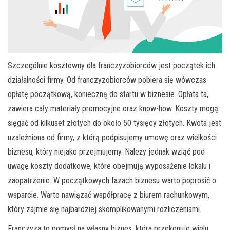
Szczególnie kosztowny dla franczyzobiorców jest początek ich
działalności firmy. Od franczyzobiorców pobiera się wówczas
opłatę początkową, konieczną do startu w biznesie. Opłata ta,
zawiera cały materiały promocyjne oraz know-how. Koszty mogą
sięgać od kilkuset złotych do około 50 tysięcy złotych. Kwota jest
uzależniona od firmy, z którą podpisujemy umowę oraz wielkości
biznesu, który niejako przejmujemy. Należy jednak wziąć pod
uwagę koszty dodatkowe, które obejmują wyposażenie lokalu i
zaopatrzenie. W początkowych fazach biznesu warto poprosić o
wsparcie. Warto nawiązać współpracę z biurem rachunkowym,
który zajmie się najbardziej skomplikowanymi rozliczeniami.
Franczyza to pomysł na własny biznes, która przekonuje wielu