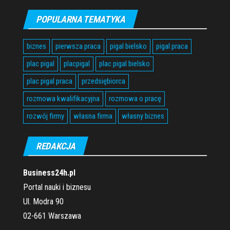
POPULARNA TEMATYKA
biznes
pierwsza praca
pigal bielsko
pigal praca
plac pigal
placpigal
plac pigal bielsko
plac pigal praca
przedsiębiorca
rozmowa kwalifikacyjna
rozmowa o pracę
rozwój firmy
własna firma
własny biznes
REDAKCJA
Business24h.pl
Portal nauki i biznesu
Ul. Modra 90
02-661 Warszawa