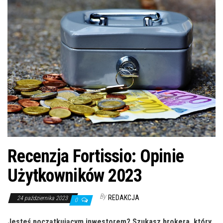
n
Recenzja Fortissio: Opinie
Użytkowników 2023
By
REDAKCJA
24 października 2023
0
Jesteś początkującym inwestorem? Szukasz brokera, który