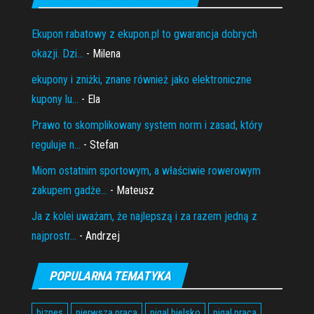
Ekupon rabatowy z ekupon.pl to gwarancja dobrych
okazji. Dzi...
- Milena
ekupony i zniżki, znane również jako elektroniczne
kupony lu...
- Ela
Prawo to skomplikowany system norm i zasad, który
reguluje n...
- Stefan
Miom ostatnim sportowym, a właściwie rowerowym
zakupem gadże...
- Mateusz
Ja z kolei uważam, że najlepszą i za razem jedną z
najprostr...
- Andrzej
POPULARNA TEMATYKA
biznes
pierwsza praca
pigal bielsko
pigal praca