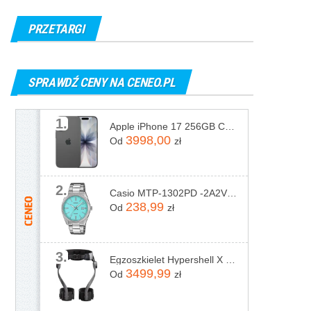
PRZETARGI
SPRAWDŹ CENY NA CENEO.PL
1.
Apple iPhone 17 256GB Czarny
3998,00
Od
zł
2.
Casio MTP-1302PD -2A2VEF
238,99
Od
zł
3.
Egzoszkielet Hypershell X Pro
3499,99
Od
zł