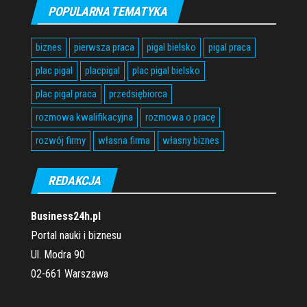
POPULARNA TEMATYKA
biznes
pierwsza praca
pigal bielsko
pigal praca
plac pigal
placpigal
plac pigal bielsko
plac pigal praca
przedsiębiorca
rozmowa kwalifikacyjna
rozmowa o pracę
rozwój firmy
własna firma
własny biznes
REDAKCJA
Business24h.pl
Portal nauki i biznesu
Ul. Modra 90
02-661 Warszawa