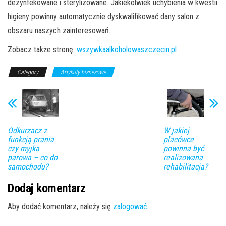
dezynfekowane i sterylizowane. Jakiekolwiek uchybienia w kwestii
higieny powinny automatycznie dyskwalifikować dany salon z
obszaru naszych zainteresowań.
Zobacz także stronę:
wszywkaalkoholowaszczecin.pl
Category
Artykuły biznesowe
Odkurzacz z
W jakiej
funkcją prania
placówce
czy myjka
powinna być
parowa – co do
realizowana
samochodu?
rehabilitacja?
Dodaj komentarz
Aby dodać komentarz, należy się
zalogować
.