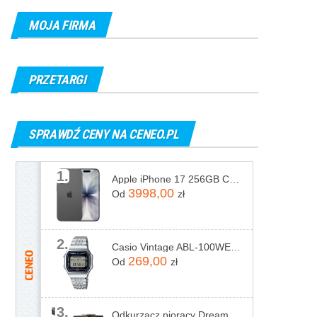
MOJA FIRMA
PRZETARGI
SPRAWDŹ CENY NA CENEO.PL
1.
Apple iPhone 17 256GB Czarny
3998,00
Od
zł
2.
Casio Vintage ABL-100WE-1AEF
269,00
Od
zł
3.
Odkurzacz piorący Dreame N20 Steam Czarny