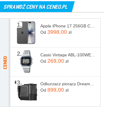
SPRAWDŹ CENY NA CENEO.PL
1.
Apple iPhone 17 256GB Czarny
3998,00
Od
zł
2.
Casio Vintage ABL-100WE-1AEF
269,00
Od
zł
3.
Odkurzacz piorący Dreame N20 Steam Czarny
899,00
Od
zł