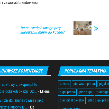
i i zawierać brandowanie.
Na co zwrócić uwagę przy
kupowaniu mebli do kuchni?
JNOWSZE KOMENTARZE
POPULARNA TEMATYKA
biznes
pierwsza praca
pigal b
 rabatowy z ekupon.pl to
ja dobrych okazji. Dzi...
- Milena
pigal praca
plac pigal
placpiga
 i zniżki, znane również jako
plac pigal bielsko
plac pigal prac
niczne kupony lu...
- Ela
przedsiębiorca