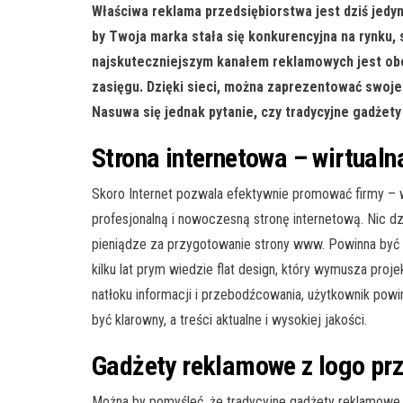
Właściwa reklama przedsiębiorstwa jest dziś jedyn
by Twoja marka stała się konkurencyjna na rynku, 
najskuteczniejszym kanałem reklamowych jest obe
zasięgu. Dzięki sieci, można zaprezentować swoje
Nasuwa się jednak pytanie, czy tradycyjne gadże
Strona internetowa – wirtualn
Skoro Internet pozwala efektywnie promować firmy – 
profesjonalną i nowoczesną stronę internetową. Nic d
pieniądze za przygotowanie strony www. Powinna być
kilku lat prym wiedzie flat design, który wymusza proje
natłoku informacji i przebodźcowania, użytkownik powin
być klarowny, a treści aktualne i wysokiej jakości.
Gadżety reklamowe z logo pr
Można by pomyśleć, że tradycyjne gadżety reklamowe