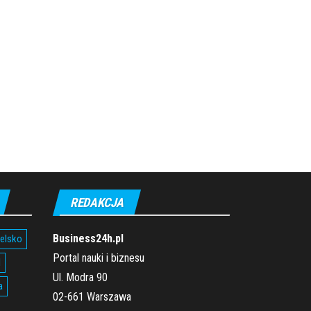
REDAKCJA
Business24h.pl
ielsko
Portal nauki i biznesu
l
Ul. Modra 90
a
02-661 Warszawa