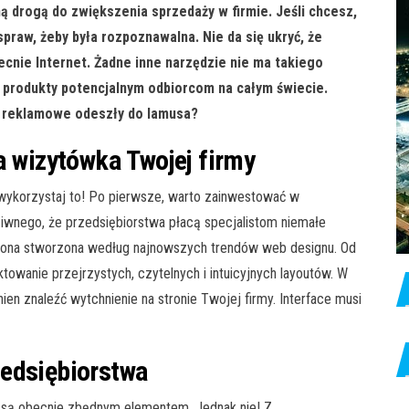
ą drogą do zwiększenia sprzedaży w firmie. Jeśli chcesz,
spraw, żeby była rozpoznawalna. Nie da się ukryć, że
cnie Internet. Żadne inne narzędzie nie ma takiego
 produkty potencjalnym odbiorcom na całym świecie.
ty reklamowe odeszły do lamusa?
a wizytówka Twojej firmy
wykorzystaj to! Po pierwsze, warto zainwestować w
ziwnego, że przedsiębiorstwa płacą specjalistom niemałe
 ona stworzona według najnowszych trendów web designu. Od
ktowanie przejrzystych, czytelnych i intuicyjnych layoutów. W
ien znaleźć wytchnienie na stronie Twojej firmy. Interface musi
zedsiębiorstwa
 są obecnie zbędnym elementem. Jednak nie! Z