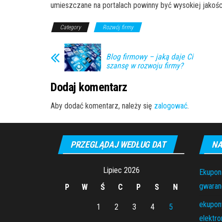
umieszczane na portalach powinny być wysokiej jakośc
Category
Rozwój firmy
Blog firmowy – jaką daje Ci
szansę w rozwoju firmy?
Dodaj komentarz
Aby dodać komentarz, należy się
zalogować
.
PRZEGLĄDAJ WEDŁUG DAT
NA
Lipiec 2026
Ekupon
gwaranc
P
W
Ś
C
P
S
N
ekupony
1
2
3
4
5
elektro