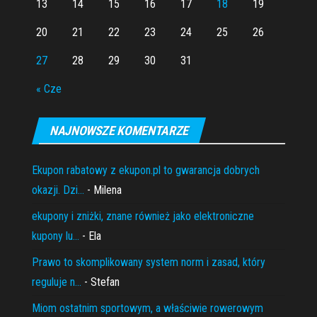
13
14
15
16
17
18
19
20
21
22
23
24
25
26
27
28
29
30
31
« Cze
NAJNOWSZE KOMENTARZE
Ekupon rabatowy z ekupon.pl to gwarancja dobrych
okazji. Dzi...
- Milena
ekupony i zniżki, znane również jako elektroniczne
kupony lu...
- Ela
Prawo to skomplikowany system norm i zasad, który
reguluje n...
- Stefan
Miom ostatnim sportowym, a właściwie rowerowym