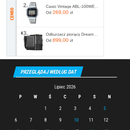
2.
Casio Vintage ABL-100WE-1AEF
269,00
Od
zł
3.
Odkurzacz piorący Dreame N20 Steam Czarny
899,00
Od
zł
PRZEGLĄDAJ WEDŁUG DAT
Lipiec 2026
P
W
Ś
C
P
S
N
1
2
3
4
5
6
7
8
9
10
11
12