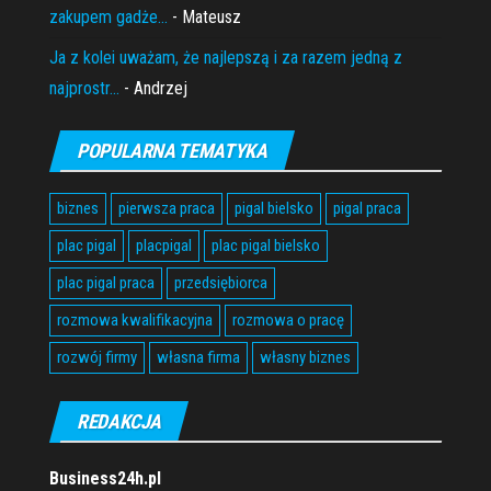
zakupem gadże...
- Mateusz
Ja z kolei uważam, że najlepszą i za razem jedną z
najprostr...
- Andrzej
POPULARNA TEMATYKA
biznes
pierwsza praca
pigal bielsko
pigal praca
plac pigal
placpigal
plac pigal bielsko
plac pigal praca
przedsiębiorca
rozmowa kwalifikacyjna
rozmowa o pracę
rozwój firmy
własna firma
własny biznes
REDAKCJA
Business24h.pl