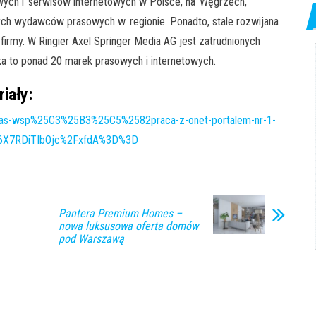
wych i serwisów internetowych w Polsce, na Węgrzech,
zych wydawców prasowych w regionie. Ponadto, stale rozwijana
firmy. W Ringier Axel Springer Media AG jest zatrudnionych
ska to ponad 20 marek prasowych i internetowych.
iały:
82as-wsp%25C3%25B3%25C5%2582praca-z-onet-portalem-nr-1-
dB6X7RDiTIbOjc%2FxfdA%3D%3D
Pantera Premium Homes –
nowa luksusowa oferta domów
pod Warszawą