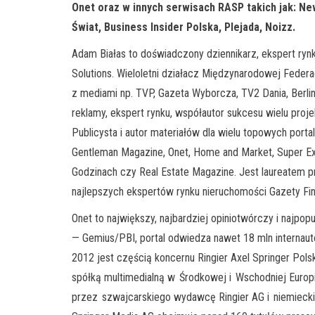
Onet oraz w innych serwisach RASP takich jak: Ne
Świat, Business Insider Polska, Plejada, Noizz.
Adam Białas to doświadczony dziennikarz, ekspert rynku
Solutions. Wieloletni działacz Międzynarodowej Federac
z mediami np. TVP, Gazeta Wyborcza, TV2 Dania, Berli
reklamy, ekspert rynku, współautor sukcesu wielu pro
Publicysta i autor materiałów dla wielu topowych portal
Gentleman Magazine, Onet, Home and Market, Super Expr
Godzinach czy Real Estate Magazine. Jest laureatem p
najlepszych ekspertów rynku nieruchomości Gazety Fi
Onet to największy, najbardziej opiniotwórczy i najpo
— Gemius/PBI, portal odwiedza nawet 18 mln internau
2012 jest częścią koncernu Ringier Axel Springer Pols
spółką multimedialną w Środkowej i Wschodniej Europi
przez szwajcarskiego wydawcę Ringier AG i niemiecki k