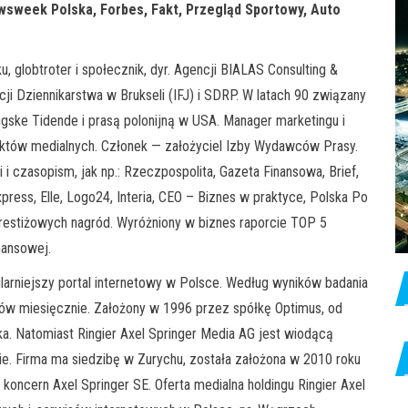
wsweek Polska, Forbes, Fakt, Przegląd Sportowy, Auto
, globtroter i społecznik, dyr. Agencji BIALAS Consulting &
ji Dziennikarstwa w Brukseli (IFJ) i SDRP. W latach 90 związany
ngske Tidende i prasą polonijną w USA. Manager marketingu i
jektów medialnych. Członek — założyciel Izby Wydawców Prasy.
i i czasopism, jak np.: Rzeczpospolita, Gazeta Finansowa, Brief,
ess, Elle, Logo24, Interia, CEO – Biznes w praktyce, Polska Po
restiżowych nagród. Wyróżniony w biznes raporcie TOP 5
nansowej.
pularniejszy portal internetowy w Polsce. Według wyników badania
tów miesięcznie. Założony w 1996 przez spółkę Optimus, od
ka. Natomiast Ringier Axel Springer Media AG jest wiodącą
e. Firma ma siedzibę w Zurychu, została założona w 2010 roku
oncern Axel Springer SE. Oferta medialna holdingu Ringier Axel