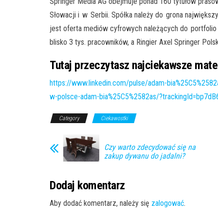
Springer Media AG obejmuje ponad 160 tytułów praso
Słowacji i w Serbii. Spółka należy do grona najwięks
jest oferta mediów cyfrowych należących do portfolio 
blisko 3 tys. pracowników, a Ringier Axel Springer Pol
Tutaj przeczytasz najciekawsze mater
https://www.linkedin.com/pulse/adam-bia%25C5%25
w-polsce-adam-bia%25C5%2582as/?trackingId=bp7
Category
Ciekawostki
Czy warto zdecydować się na
zakup dywanu do jadalni?
Dodaj komentarz
Aby dodać komentarz, należy się
zalogować
.