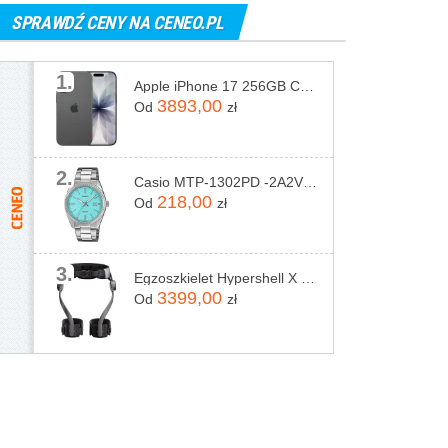
SPRAWDŹ CENY NA CENEO.PL
1.
Apple iPhone 17 256GB Czarny
3893,00
Od
zł
2.
Casio MTP-1302PD -2A2VEF
218,00
Od
zł
3.
Egzoszkielet Hypershell X Pro
3399,00
Od
zł