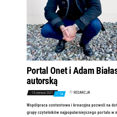
Portal Onet i Adam Biała
autorską
By
REDAKCJA
13 czerwca 2021
0
Współpraca contentowa i kreacyjna pozwoli na do
grupy czytelników najpopularniejszego portalu w 