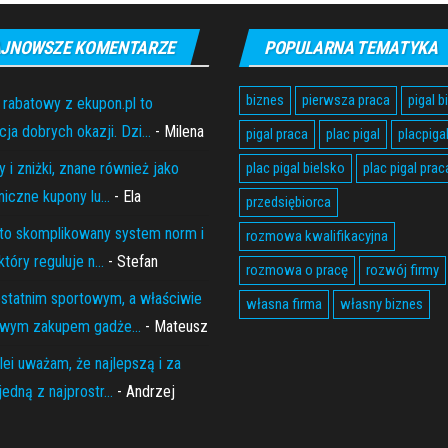
JNOWSZE KOMENTARZE
POPULARNA TEMATYKA
biznes
pierwsza praca
pigal b
 rabatowy z ekupon.pl to
ja dobrych okazji. Dzi...
- Milena
pigal praca
plac pigal
placpiga
 i zniżki, znane również jako
plac pigal bielsko
plac pigal prac
niczne kupony lu...
- Ela
przedsiębiorca
to skomplikowany system norm i
rozmowa kwalifikacyjna
który reguluje n...
- Stefan
rozmowa o pracę
rozwój firmy
statnim sportowym, a właściwie
własna firma
własny biznes
wym zakupem gadże...
- Mateusz
lei uważam, że najlepszą i za
edną z najprostr...
- Andrzej