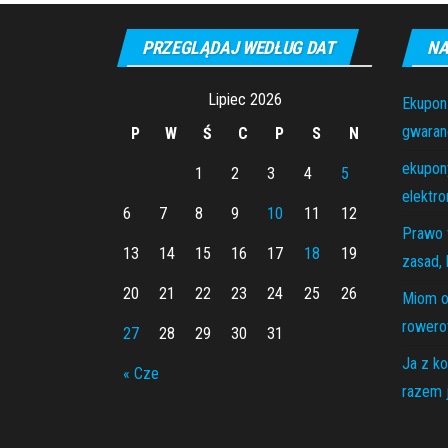
PRZEGLĄDAJ WEDŁUG DAT
NA
Lipiec 2026
Ekupon
gwaranc
P
W
Ś
C
P
S
N
ekupony
1
2
3
4
5
elektro
6
7
8
9
10
11
12
Prawo 
13
14
15
16
17
18
19
zasad, 
20
21
22
23
24
25
26
Miom o
rowero
27
28
29
30
31
Ja z ko
« Cze
razem j