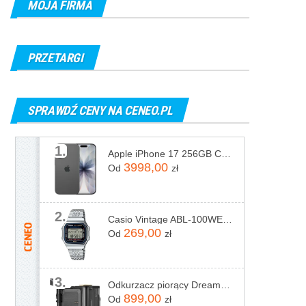
MOJA FIRMA
PRZETARGI
SPRAWDŹ CENY NA CENEO.PL
1.
Apple iPhone 17 256GB Czarny
3998,00
Od
zł
2.
Casio Vintage ABL-100WE-1AEF
269,00
Od
zł
3.
Odkurzacz piorący Dreame N20 Steam Czarny
899,00
Od
zł