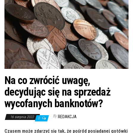
n
Na co zwrócić uwagę,
decydując się na sprzedaż
wycofanych banknotów?
By
REDAKCJA
16 sierpnia 2022
0
Czasem może zdarzyć się tak, że pośród posiadanej gotówki