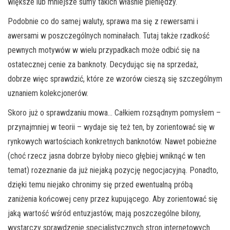
większe lub mniejsze sumy takich właśnie pieniędzy.
Podobnie co do samej waluty, sprawa ma się z rewersami i
awersami w poszczególnych nominałach. Tutaj także rzadkość
pewnych motywów w wielu przypadkach może odbić się na
ostatecznej cenie za banknoty. Decydując się na sprzedaż,
dobrze więc sprawdzić, które ze wzorów cieszą się szczególnym
uznaniem kolekcjonerów.
Skoro już o sprawdzaniu mowa… Całkiem rozsądnym pomysłem –
przynajmniej w teorii – wydaje się też ten, by zorientować się w
rynkowych wartościach konkretnych banknotów. Nawet pobieżne
(choć rzecz jasna dobrze byłoby nieco głębiej wniknąć w ten
temat) rozeznanie da już niejaką pozycję negocjacyjną. Ponadto,
dzięki temu niejako chronimy się przed ewentualną próbą
zaniżenia końcowej ceny przez kupującego. Aby zorientować się
jaką wartość wśród entuzjastów, mają poszczególne bilony,
wystarczy sprawdzenie specjalistycznych stron internetowych.