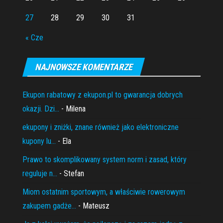
27
28
29
30
31
« Cze
NAJNOWSZE KOMENTARZE
Ekupon rabatowy z ekupon.pl to gwarancja dobrych
okazji. Dzi...
- Milena
ekupony i zniżki, znane również jako elektroniczne
kupony lu...
- Ela
Prawo to skomplikowany system norm i zasad, który
reguluje n...
- Stefan
Miom ostatnim sportowym, a właściwie rowerowym
zakupem gadże...
- Mateusz