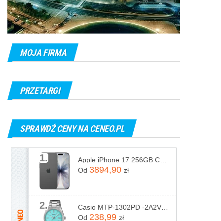
MOJA FIRMA
PRZETARGI
SPRAWDŹ CENY NA CENEO.PL
1.
Apple iPhone 17 256GB Czarny
3894,90
Od
zł
2.
Casio MTP-1302PD -2A2VEF
238,99
Od
zł