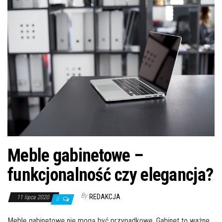
n
Meble gabinetowe –
funkcjonalność czy elegancja?
By
REDAKCJA
11 lipca 2020
0
Meble gabinetowe nie mogą być przypadkowe. Gabinet to ważne