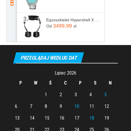
3.
Egzoszkielet Hypershell X Pro
3499,99
Od
zł
PRZEGLĄDAJ WEDŁUG DAT
Lipiec 2026
P
W
Ś
C
P
S
N
1
2
3
4
5
6
7
8
9
10
11
12
13
14
15
16
17
18
19
20
21
22
23
24
25
26