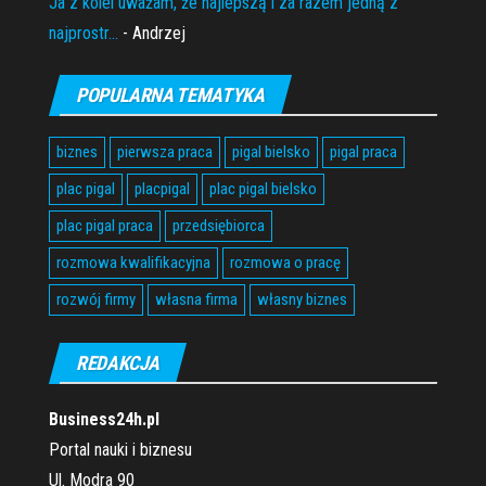
Ja z kolei uważam, że najlepszą i za razem jedną z
najprostr...
- Andrzej
POPULARNA TEMATYKA
biznes
pierwsza praca
pigal bielsko
pigal praca
plac pigal
placpigal
plac pigal bielsko
plac pigal praca
przedsiębiorca
rozmowa kwalifikacyjna
rozmowa o pracę
rozwój firmy
własna firma
własny biznes
REDAKCJA
Business24h.pl
Portal nauki i biznesu
Ul. Modra 90