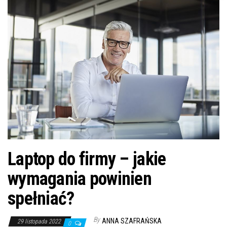
n
Laptop do firmy – jakie
wymagania powinien
spełniać?
By
ANNA SZAFRAŃSKA
29 listopada 2022
0