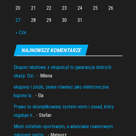
20
21
22
23
24
25
26
27
28
29
30
31
« Cze
NAJNOWSZE KOMENTARZE
Ekupon rabatowy z ekupon.pl to gwarancja dobrych
okazji. Dzi...
- Milena
ekupony i zniżki, znane również jako elektroniczne
kupony lu...
- Ela
Prawo to skomplikowany system norm i zasad, który
reguluje n...
- Stefan
Miom ostatnim sportowym, a właściwie rowerowym
zakupem gadże...
- Mateusz