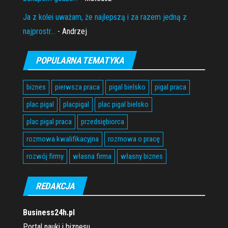
Ja z kolei uważam, że najlepszą i za razem jedną z
najprostr...
- Andrzej
POPULARNA TEMATYKA
biznes
pierwsza praca
pigal bielsko
pigal praca
plac pigal
placpigal
plac pigal bielsko
plac pigal praca
przedsiębiorca
rozmowa kwalifikacyjna
rozmowa o pracę
rozwój firmy
własna firma
własny biznes
REDAKCJA
Business24h.pl
Portal nauki i biznesu