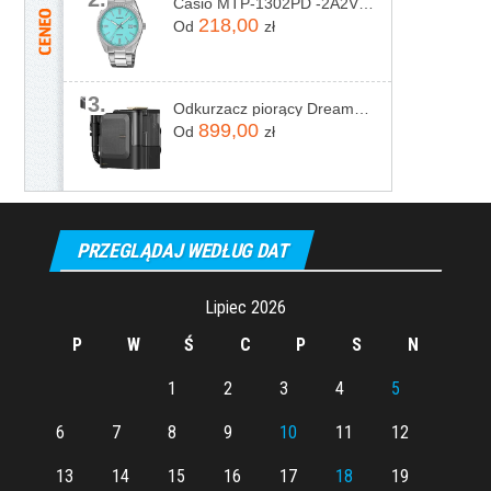
Casio MTP-1302PD -2A2VEF
218,00
Od
zł
3.
Odkurzacz piorący Dreame N20 Steam Czarny
899,00
Od
zł
PRZEGLĄDAJ WEDŁUG DAT
Lipiec 2026
P
W
Ś
C
P
S
N
1
2
3
4
5
6
7
8
9
10
11
12
13
14
15
16
17
18
19