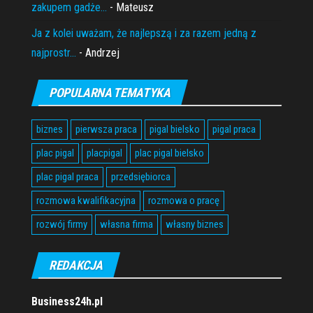
zakupem gadże...
- Mateusz
Ja z kolei uważam, że najlepszą i za razem jedną z
najprostr...
- Andrzej
POPULARNA TEMATYKA
biznes
pierwsza praca
pigal bielsko
pigal praca
plac pigal
placpigal
plac pigal bielsko
plac pigal praca
przedsiębiorca
rozmowa kwalifikacyjna
rozmowa o pracę
rozwój firmy
własna firma
własny biznes
REDAKCJA
Business24h.pl