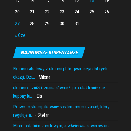
13
14
15
16
17
18
19
20
21
22
23
24
25
26
27
28
29
30
31
« Cze
NAJNOWSZE KOMENTARZE
Ekupon rabatowy z ekupon.pl to gwarancja dobrych
okazji. Dzi...
- Milena
ekupony i zniżki, znane również jako elektroniczne
kupony lu...
- Ela
Prawo to skomplikowany system norm i zasad, który
reguluje n...
- Stefan
Miom ostatnim sportowym, a właściwie rowerowym