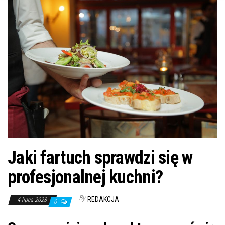
n
Jaki fartuch sprawdzi się w
profesjonalnej kuchni?
By
REDAKCJA
4 lipca 2023
0