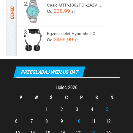
2.
Casio MTP-1302PD -2A2VEF
238,99
Od
zł
3.
Egzoszkielet Hypershell X Pro
3499,99
Od
zł
PRZEGLĄDAJ WEDŁUG DAT
Lipiec 2026
P
W
Ś
C
P
S
N
1
2
3
4
5
6
7
8
9
10
11
12