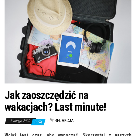
n
Jak zaoszczędzić na
wakacjach? Last minute!
By
REDAKCJA
3 lutego 2020
0
Wciąż jest czas, aby wypocząć. Skorzystaj z naszych