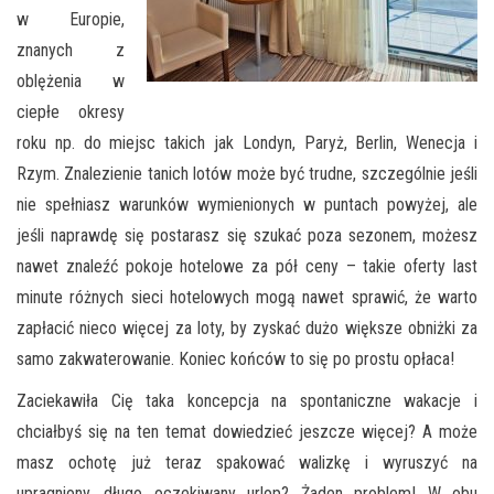
w Europie,
znanych z
oblężenia w
ciepłe okresy
roku np. do miejsc takich jak Londyn, Paryż, Berlin, Wenecja i
Rzym. Znalezienie tanich lotów może być trudne, szczególnie jeśli
nie spełniasz warunków wymienionych w puntach powyżej, ale
jeśli naprawdę się postarasz się szukać poza sezonem, możesz
nawet znaleźć pokoje hotelowe za pół ceny – takie oferty last
minute różnych sieci hotelowych mogą nawet sprawić, że warto
zapłacić nieco więcej za loty, by zyskać dużo większe obniżki za
samo zakwaterowanie. Koniec końców to się po prostu opłaca!
Zaciekawiła Cię taka koncepcja na spontaniczne wakacje i
chciałbyś się na ten temat dowiedzieć jeszcze więcej? A może
masz ochotę już teraz spakować walizkę i wyruszyć na
upragniony, długo oczekiwany urlop? Żaden problem! W obu