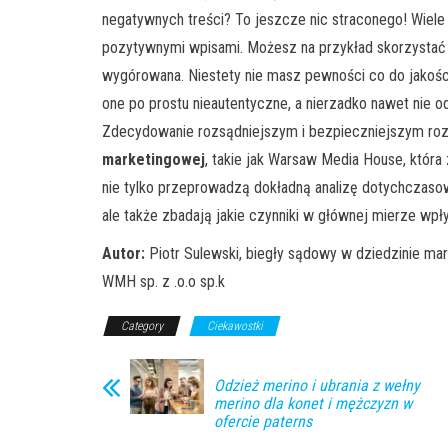
negatywnych treści? To jeszcze nic straconego! Wiele 
pozytywnymi wpisami. Możesz na przykład skorzystać z 
wygórowana. Niestety nie masz pewności co do jakości
one po prostu nieautentyczne, a nierzadko nawet nie o
Zdecydowanie rozsądniejszym i bezpieczniejszym rozw
marketingowej
, takie jak Warsaw Media House, która z
nie tylko przeprowadzą dokładną analizę dotychczasowy
ale także zbadają jakie czynniki w głównej mierze wpł
Autor:
Piotr Sulewski, biegły sądowy w dziedzinie m
WMH sp. z .o.o sp.k
Category
Ciekawostki
Odzież merino i ubrania z wełny
merino dla konet i mężczyzn w
ofercie paterns