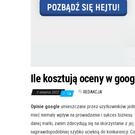
Ile kosztują oceny w goo
By
REDAKCJA
3 sierpnia 2022
0
Opinie
google
umieszczane przez użytkowników jedne
mieć niemały wpływ na prowadzenie i sukces biznesu. Lu
danej marki, zanim zdecydują się na skorzystanie z jej 
najprawdopodobniej szybko uciekną do konkurencji. C