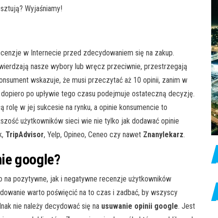
kosztują? Wyjaśniamy!
ecenzje w Internecie przed zdecydowaniem się na zakup.
wierdzają nasze wybory lub wręcz przeciwnie, przestrzegają
onsument wskazuje, że musi przeczytać aż 10 opinii, zanim w
 a dopiero po upływie tego czasu podejmuje ostateczną decyzję.
 rolę w jej sukcesie na rynku, a opinie konsumencie to
zość użytkowników sieci wie nie tylko jak dodawać opinie
k,
TripAdvisor
, Yelp, Opineo, Ceneo czy nawet
Znanylekarz
.
ie google?
o na pozytywne, jak i negatywne recenzje użytkowników
ydowanie warto poświęcić na to czas i zadbać, by wszyscy
Jednak nie należy decydować się na
usuwanie opinii google
. Jest