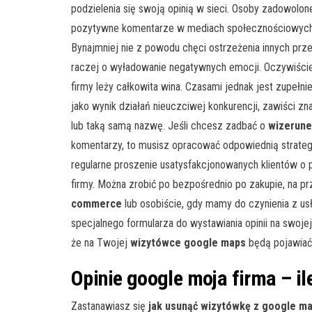
podzielenia się swoją opinią w sieci. Osoby zadowolone
pozytywne komentarze w mediach społecznościowych
Bynajmniej nie z powodu chęci ostrzeżenia innych prz
raczej o wyładowanie negatywnych emocji. Oczywiście są
firmy leży całkowita wina. Czasami jednak jest zupełni
jako wynik działań nieuczciwej konkurencji, zawiści z
lub taką samą nazwę. Jeśli chcesz zadbać o
wizerune
komentarzy, to musisz opracować odpowiednią strateg
regularne proszenie usatysfakcjonowanych klientów o p
firmy. Można zrobić po bezpośrednio po zakupie, na p
commerce
lub osobiście, gdy mamy do czynienia z us
specjalnego formularza do wystawiania opinii na swojej
że na Twojej
wizyt
ó
wce
google
maps
będą pojawiać 
Opinie google moja firma – il
Zastanawiasz się
jak usunąć wizyt
ó
wkę z
google
ma