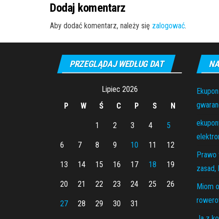
Dodaj komentarz
Aby dodać komentarz, należy się
zalogować
.
PRZEGLĄDAJ WEDŁUG DAT
NA
Lipiec 2026
Ekupon
gwaranc
P
W
Ś
C
P
S
N
ekupony
1
2
3
4
5
elektro
6
7
8
9
10
11
12
Prawo 
13
14
15
16
17
18
19
zasad, 
20
21
22
23
24
25
26
Miom o
rowero
27
28
29
30
31
Ja z ko