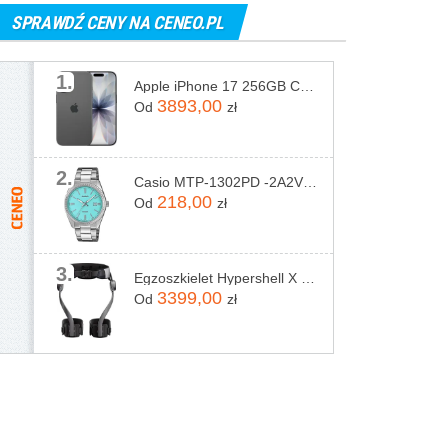
SPRAWDŹ CENY NA CENEO.PL
1.
Apple iPhone 17 256GB Czarny
3893,00
Od
zł
2.
Casio MTP-1302PD -2A2VEF
218,00
Od
zł
3.
Egzoszkielet Hypershell X Pro
3399,00
Od
zł