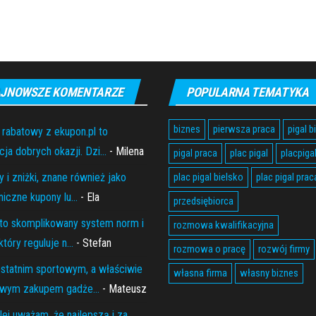
JNOWSZE KOMENTARZE
POPULARNA TEMATYKA
biznes
pierwsza praca
pigal b
 rabatowy z ekupon.pl to
ja dobrych okazji. Dzi...
- Milena
pigal praca
plac pigal
placpiga
 i zniżki, znane również jako
plac pigal bielsko
plac pigal prac
niczne kupony lu...
- Ela
przedsiębiorca
to skomplikowany system norm i
rozmowa kwalifikacyjna
który reguluje n...
- Stefan
rozmowa o pracę
rozwój firmy
statnim sportowym, a właściwie
własna firma
własny biznes
wym zakupem gadże...
- Mateusz
lei uważam, że najlepszą i za