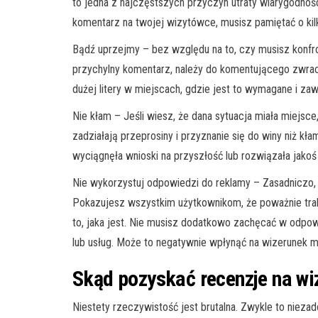
to jedna z najczęstszych przyczyn utraty wiarygodnośc
komentarz na twojej wizytówce, musisz pamiętać o kil
Bądź uprzejmy – bez względu na to, czy musisz konf
przychylny komentarz, należy do komentującego zwrac
dużej litery w miejscach, gdzie jest to wymagane i za
Nie kłam – Jeśli wiesz, że dana sytuacja miała miejsce
zadziałają przeprosiny i przyznanie się do winy niż k
wyciągnęła wnioski na przyszłość lub rozwiązała jakoś z
Nie wykorzystuj odpowiedzi do reklamy – Zasadniczo, 
Pokazujesz wszystkim użytkownikom, że poważnie trakt
to, jaka jest. Nie musisz dodatkowo zachęcać w odpo
lub usług. Może to negatywnie wpłynąć na wizerunek ma
Skąd pozyskać recenzje na w
Niestety rzeczywistość jest brutalna. Zwykle to niez