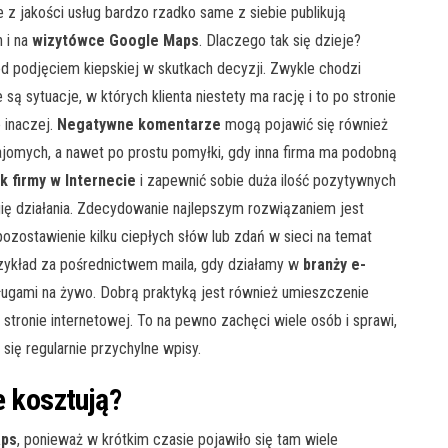
 z jakości usług bardzo rzadko same z siebie publikują
 i na
wizyt
ó
wce Google Maps
. Dlaczego tak się dzieje?
ed podjęciem kiepskiej w skutkach decyzji. Zwykle chodzi
 sytuacje, w których klienta niestety ma rację i to po stronie
e inaczej.
Negatywne komentarze
mogą pojawić się również
najomych, a nawet po prostu pomyłki, gdy inna firma ma podobną
k firmy w Internecie
i zapewnić sobie duża ilość pozytywnych
ię działania. Zdecydowanie najlepszym rozwiązaniem jest
ozostawienie kilku ciepłych słów lub zdań w sieci na temat
rzykład za pośrednictwem maila, gdy działamy w
branży e-
ługami na żywo. Dobrą praktyką jest również umieszczenie
 stronie internetowej. To na pewno zachęci wiele osób i sprawi,
się regularnie przychylne wpisy.
e kosztują?
ps
, ponieważ w krótkim czasie pojawiło się tam wiele