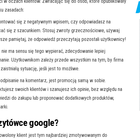
i w oczach klientów. Zwracając się do osób, które opublikowały
ku zasadach:
rontować się z negatywnym wpisem, czy odpowiadasz na
ać się z szacunkiem. Stosuj zwroty grzecznościowe, używaj
wsze pamiętaj, że odpowiedź przeczytają pozostali użytkownicy!
, nie ma sensu się tego wypierać, zdecydowanie lepiej
łamanie. Użytkownikom zależy przede wszystkim na tym, by firma
aistniałą sytuację, jeśli jest to możliwe.
odpisanie na komentarz, jest promocją samą w sobie.
ujesz swoich klientów i szanujesz ich opinie, bez względu na
wiedzi do zakupu lub proponować dodatkowych produktów,
rki.
izytówce google?
adowolony klient jest tym najbardziej zmotywowanym do