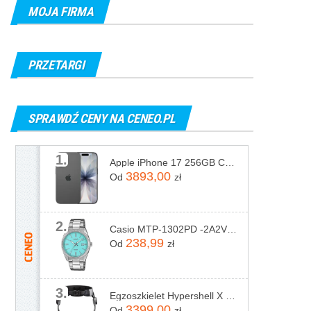
MOJA FIRMA
PRZETARGI
SPRAWDŹ CENY NA CENEO.PL
1.
Apple iPhone 17 256GB Czarny
3893,00
Od
zł
2.
Casio MTP-1302PD -2A2VEF
238,99
Od
zł
3.
Egzoszkielet Hypershell X Pro
3399,00
Od
zł