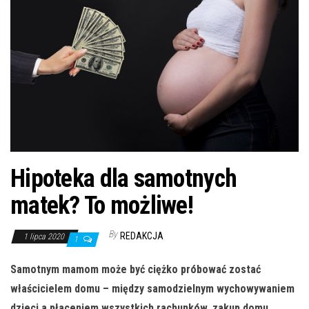
n
Hipoteka dla samotnych
matek? To możliwe!
By
REDAKCJA
1 lipca 2020
1
Samotnym mamom może być ciężko próbować zostać
właścicielem domu – między samodzielnym wychowywaniem
dzieci a płaceniem wszystkich rachunków, zakup domu