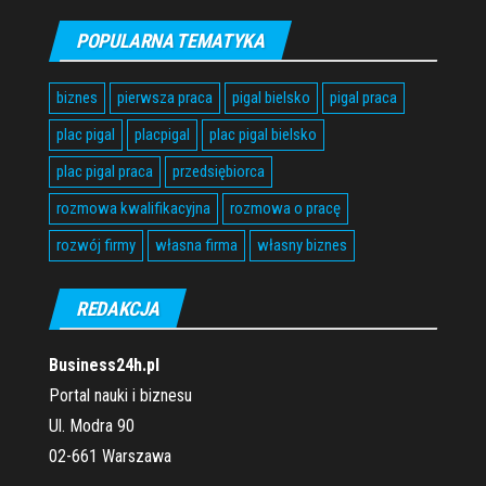
POPULARNA TEMATYKA
biznes
pierwsza praca
pigal bielsko
pigal praca
plac pigal
placpigal
plac pigal bielsko
plac pigal praca
przedsiębiorca
rozmowa kwalifikacyjna
rozmowa o pracę
rozwój firmy
własna firma
własny biznes
REDAKCJA
Business24h.pl
Portal nauki i biznesu
Ul. Modra 90
02-661 Warszawa