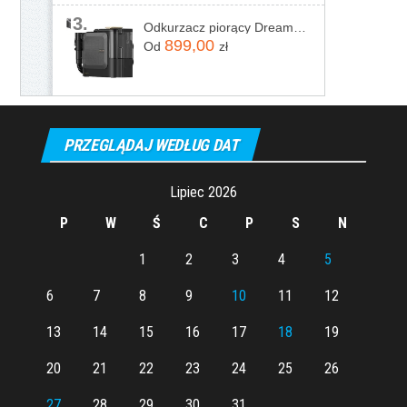
3.
Odkurzacz piorący Dreame N20 Steam Czarny
899,00
Od
zł
PRZEGLĄDAJ WEDŁUG DAT
Lipiec 2026
P
W
Ś
C
P
S
N
1
2
3
4
5
6
7
8
9
10
11
12
13
14
15
16
17
18
19
20
21
22
23
24
25
26
27
28
29
30
31