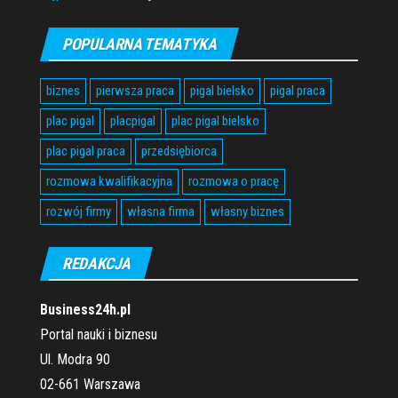
POPULARNA TEMATYKA
biznes
pierwsza praca
pigal bielsko
pigal praca
plac pigal
placpigal
plac pigal bielsko
plac pigal praca
przedsiębiorca
rozmowa kwalifikacyjna
rozmowa o pracę
rozwój firmy
własna firma
własny biznes
REDAKCJA
Business24h.pl
Portal nauki i biznesu
Ul. Modra 90
02-661 Warszawa