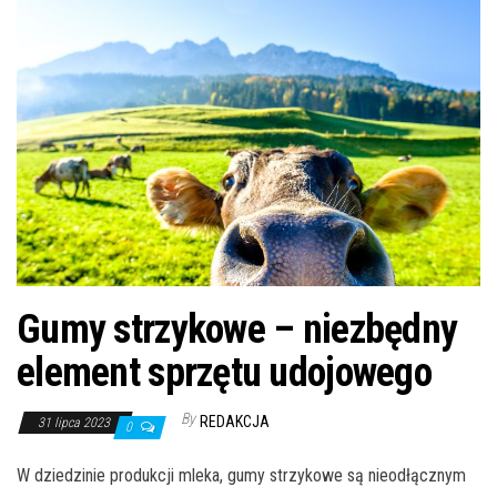
n
Gumy strzykowe – niezbędny
element sprzętu udojowego
By
REDAKCJA
31 lipca 2023
0
W dziedzinie produkcji mleka, gumy strzykowe są nieodłącznym