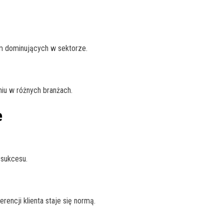
irm dominujących w sektorze.
niu w różnych branżach.
e
 sukcesu.
encji klienta staje się normą.