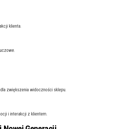
cji klienta.
luczowe.
dla zwiększenia widoczności sklepu.
i i interakcji z klientem.
i Nowej Generacji