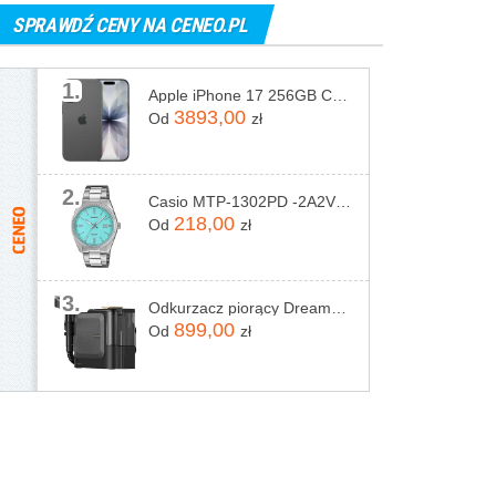
SPRAWDŹ CENY NA CENEO.PL
1.
Apple iPhone 17 256GB Czarny
3893,00
Od
zł
2.
Casio MTP-1302PD -2A2VEF
218,00
Od
zł
3.
Odkurzacz piorący Dreame N20 Steam Czarny
899,00
Od
zł