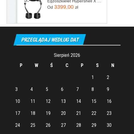
Egzoszkielet Hypershell X Pro
3399,00
Od
zł
PRZEGLĄDAJ WEDŁUG DAT
Sierpień 2026
P
W
Ś
C
P
S
N
1
2
3
4
5
6
7
8
9
10
11
12
13
14
15
16
17
18
19
20
21
22
23
24
25
26
27
28
29
30