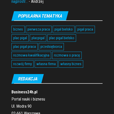
najprostr...
- Andrzej
POPULARNA TEMATYKA
biznes
pierwsza praca
pigal bielsko
pigal praca
plac pigal
placpigal
plac pigal bielsko
plac pigal praca
przedsiębiorca
rozmowa kwalifikacyjna
rozmowa o pracę
rozwój firmy
własna firma
własny biznes
REDAKCJA
Business24h.pl
Portal nauki i biznesu
Ul. Modra 90
02-661 Warszawa