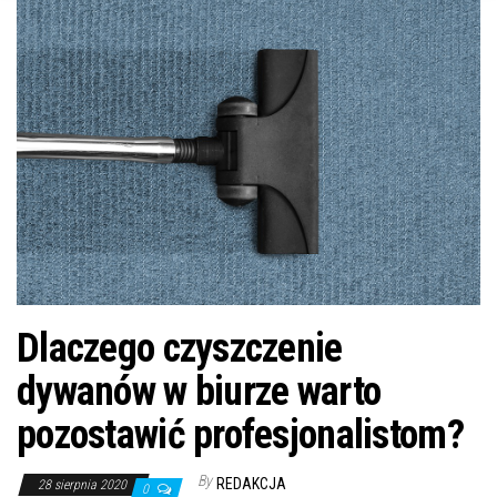
n
Dlaczego czyszczenie
dywanów w biurze warto
pozostawić profesjonalistom?
By
REDAKCJA
28 sierpnia 2020
0