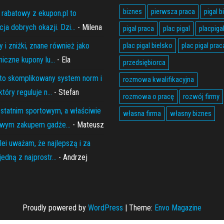
biznes
pierwsza praca
pigal b
 rabatowy z ekupon.pl to
ja dobrych okazji. Dzi...
- Milena
pigal praca
plac pigal
placpiga
 i zniżki, znane również jako
plac pigal bielsko
plac pigal prac
niczne kupony lu...
- Ela
przedsiębiorca
to skomplikowany system norm i
rozmowa kwalifikacyjna
który reguluje n...
- Stefan
rozmowa o pracę
rozwój firmy
statnim sportowym, a właściwie
własna firma
własny biznes
wym zakupem gadże...
- Mateusz
lei uważam, że najlepszą i za
edną z najprostr...
- Andrzej
Proudly powered by
WordPress
|
Theme:
Envo Magazine