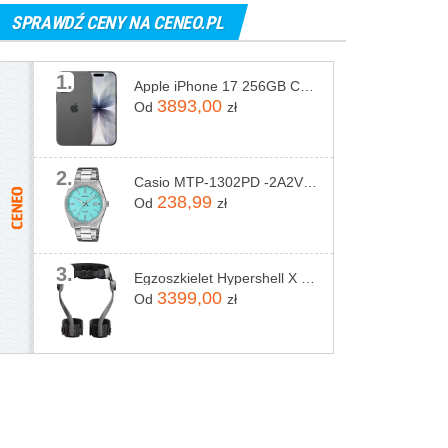
SPRAWDŹ CENY NA CENEO.PL
1.
Apple iPhone 17 256GB Czarny
3893,00
Od
zł
2.
Casio MTP-1302PD -2A2VEF
238,99
Od
zł
3.
Egzoszkielet Hypershell X Pro
3399,00
Od
zł