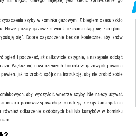
y na wilgoć, dlatego najlepiej jest zlecić sprawdzenie go
 czyszczenia szyby w kominku gazowym. Z biegiem czasu szkło
u. Nowe pożary gazowe również czasami stają się zamglone,
ypalają się”. Dobre czyszczenie będzie konieczne, aby znów
ć ogień i poczekać, aż całkowicie ostygnie, a następnie odciąć
w gazu. Większość nowoczesnych kominków gazowych powinna
 pewien, jak to zrobić, spójrz na instrukcję, aby nie zrobić sobie
kominkowych, aby wyczyścić wnętrze szyby. Nie należy używać
 amoniaku, ponieważ spowoduje to reakcję z cząstkami spalania
st również odkurzenie ozdobnych bali lub kamyków w kominku
niem.
k?