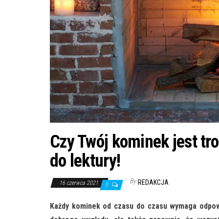
Czy Twój kominek jest t
do lektury!
By
REDAKCJA
16 czerwca 2021
0
Każdy kominek od czasu do czasu wymaga odpowi