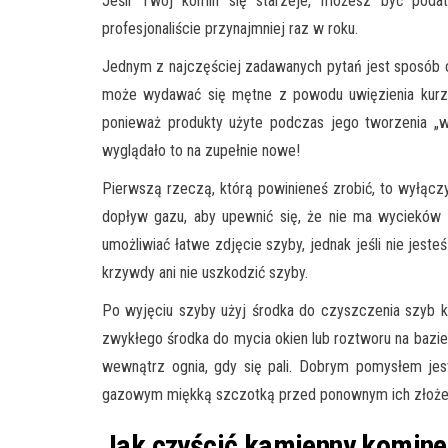
Jeśli Twój komin się starzeje, możesz być podatn
profesjonaliście przynajmniej raz w roku.
Jednym z najczęściej zadawanych pytań jest sposób
może wydawać się mętne z powodu uwięzienia kurz
ponieważ produkty użyte podczas jego tworzenia „w
wyglądało to na zupełnie nowe!
Pierwszą rzeczą, którą powinieneś zrobić, to wyłączy
dopływ gazu, aby upewnić się, że nie ma wyciekó
umożliwiać łatwe zdjęcie szyby, jednak jeśli nie jesteś
krzywdy ani nie uszkodzić szyby.
Po wyjęciu szyby użyj środka do czyszczenia szyb 
zwykłego środka do mycia okien lub roztworu na bazie
wewnątrz ognia, gdy się pali. Dobrym pomysłem je
gazowym miękką szczotką przed ponownym ich złoże
Jak czyścić kamienny komine