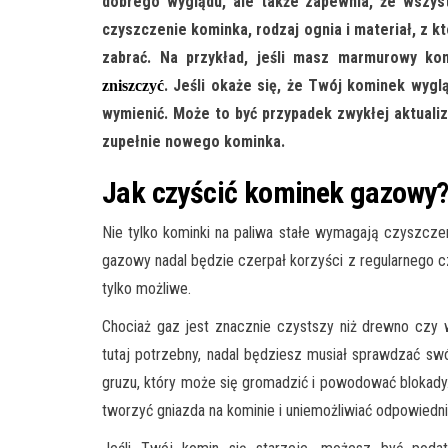
dobrego wyglądu, ale także zapewnia, że ​​wszys
czyszczenie kominka, rodzaj ognia i materiał, z kt
zabrać. Na przykład, jeśli masz marmurowy ko
. Jeśli okaże się, że Twój kominek wygl
zniszczyć
wymienić. Może to być przypadek zwykłej aktuali
zupełnie nowego kominka.
Jak czyścić kominek gazowy
Nie tylko kominki na paliwa stałe wymagają czyszczen
gazowy nadal będzie czerpał korzyści z regularnego cz
tylko możliwe.
Chociaż gaz jest znacznie czystszy niż drewno czy 
tutaj potrzebny, nadal będziesz musiał sprawdzać swó
gruzu, który może się gromadzić i powodować blokady.
tworzyć gniazda na kominie i uniemożliwiać odpowiedni