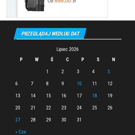
899,00
Od
zł
PRZEGLĄDAJ WEDŁUG DAT
Lipiec 2026
P
W
Ś
C
P
S
N
1
2
3
4
5
6
7
8
9
10
11
12
13
14
15
16
17
18
19
20
21
22
23
24
25
26
27
28
29
30
31
« Cze