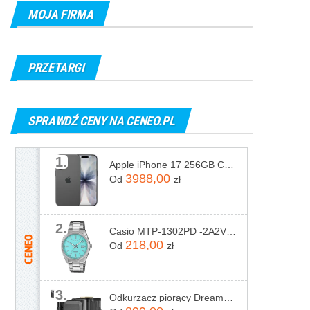
MOJA FIRMA
PRZETARGI
SPRAWDŹ CENY NA CENEO.PL
1.
Apple iPhone 17 256GB Czarny
3988,00
Od
zł
2.
Casio MTP-1302PD -2A2VEF
218,00
Od
zł
3.
Odkurzacz piorący Dreame N20 Steam Czarny