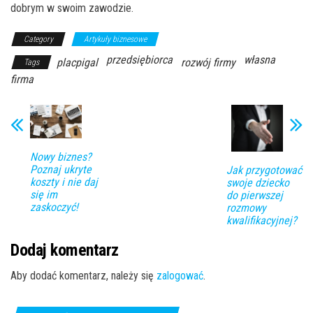
dobrym w swoim zawodzie.
Category
Artykuły biznesowe
przedsiębiorca
własna
placpigal
rozwój firmy
Tags
firma
Nowy biznes?
Poznaj ukryte
Jak przygotować
koszty i nie daj
swoje dziecko
się im
do pierwszej
zaskoczyć!
rozmowy
kwalifikacyjnej?
Dodaj komentarz
Aby dodać komentarz, należy się
zalogować
.