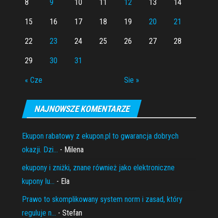
8
9
10
11
12
13
14
15
16
17
18
19
20
21
22
23
24
25
26
27
28
29
30
31
« Cze
Sie »
NAJNOWSZE KOMENTARZE
Ekupon rabatowy z ekupon.pl to gwarancja dobrych
okazji. Dzi...
- Milena
ekupony i zniżki, znane również jako elektroniczne
kupony lu...
- Ela
Prawo to skomplikowany system norm i zasad, który
reguluje n...
- Stefan