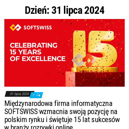
n
Dzień: 31 lipca 2024
31 lipca 2024
0
Międzynarodowa firma informatyczna
SOFTSWISS wzmacnia swoją pozycję na
polskim rynku i świętuje 15 lat sukcesów
w branży rozrywki online