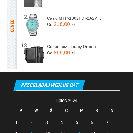
2.
Casio MTP-1302PD -2A2VEF
218,00
Od
zł
3.
Odkurzacz piorący Dreame N20 Steam Czarny
899,00
Od
zł
PRZEGLĄDAJ WEDŁUG DAT
Lipiec 2024
P
W
Ś
C
P
S
N
1
2
3
4
5
6
7