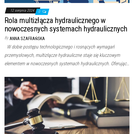
12 sierpnia 2024
0
Rola multizłącza hydraulicznego w
nowoczesnych systemach hydraulicznych
By
ANNA SZAFRAŃSKA
W dobie postępu technologicznego i rosnących wymagań
przemysłowych, multizłącze hydrauliczne staje się kluczowym
elementem w nowoczesnych systemach hydraulicznych. Oferując…