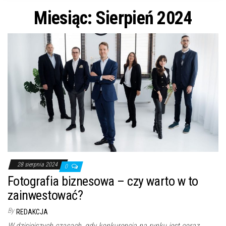
n
Miesiąc: Sierpień 2024
28 sierpnia 2024
0
Fotografia biznesowa – czy warto w to
zainwestować?
By
REDAKCJA
W dzisiejszych czasach, gdy konkurencja na rynku jest coraz