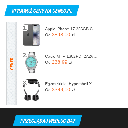
SPRAWDŹ CENY NA CENEO.PL
1.
Apple iPhone 17 256GB Czarny
3893,00
Od
zł
2.
Casio MTP-1302PD -2A2VEF
238,99
Od
zł
3.
Egzoszkielet Hypershell X Pro
3399,00
Od
zł
PRZEGLĄDAJ WEDŁUG DAT