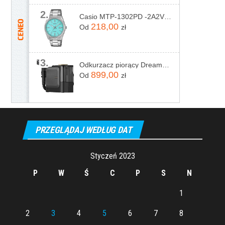
2.
Casio MTP-1302PD -2A2VEF
218,00
Od
zł
3.
Odkurzacz piorący Dreame N20 Steam Czarny
899,00
Od
zł
PRZEGLĄDAJ WEDŁUG DAT
Styczeń 2023
P
W
Ś
C
P
S
N
1
2
3
4
5
6
7
8