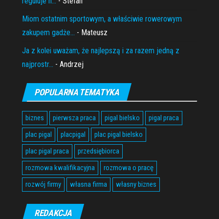
reguluje n...
- Stefan
Miom ostatnim sportowym, a właściwie rowerowym
zakupem gadże...
- Mateusz
Ja z kolei uważam, że najlepszą i za razem jedną z
najprostr...
- Andrzej
POPULARNA TEMATYKA
biznes
pierwsza praca
pigal bielsko
pigal praca
plac pigal
placpigal
plac pigal bielsko
plac pigal praca
przedsiębiorca
rozmowa kwalifikacyjna
rozmowa o pracę
rozwój firmy
własna firma
własny biznes
REDAKCJA