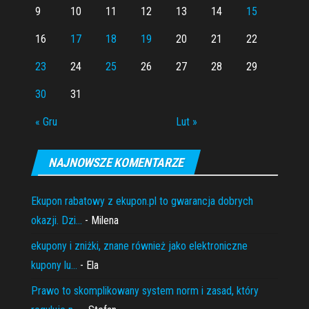
9
10
11
12
13
14
15
16
17
18
19
20
21
22
23
24
25
26
27
28
29
30
31
« Gru
Lut »
NAJNOWSZE KOMENTARZE
Ekupon rabatowy z ekupon.pl to gwarancja dobrych
okazji. Dzi...
- Milena
ekupony i zniżki, znane również jako elektroniczne
kupony lu...
- Ela
Prawo to skomplikowany system norm i zasad, który