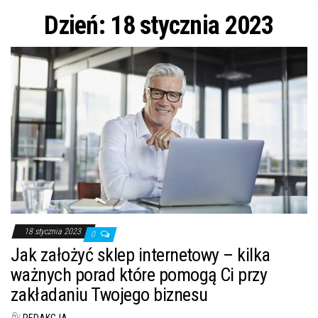
n
Dzień: 18 stycznia 2023
18 stycznia 2023
0
Jak założyć sklep internetowy – kilka
ważnych porad które pomogą Ci przy
zakładaniu Twojego biznesu
By
REDAKCJA