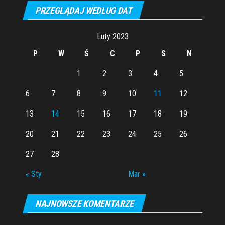
PRZEGLĄDAJ WEDŁUG DAT
Luty 2023
P
W
Ś
C
P
S
N
1
2
3
4
5
6
7
8
9
10
11
12
13
14
15
16
17
18
19
20
21
22
23
24
25
26
27
28
« Sty
Mar »
NAJNOWSZE KOMENTARZE