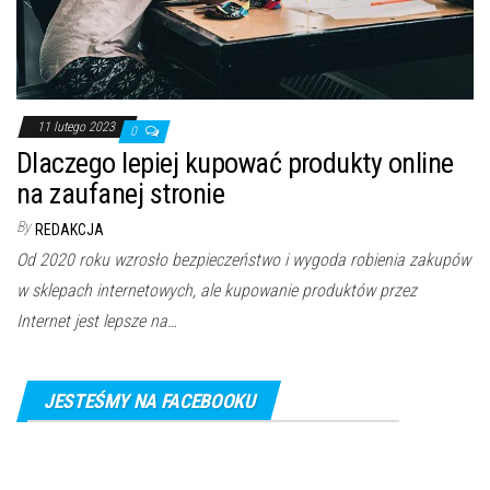
11 lutego 2023
0
Dlaczego lepiej kupować produkty online
na zaufanej stronie
By
REDAKCJA
Od 2020 roku wzrosło bezpieczeństwo i wygoda robienia zakupów
w sklepach internetowych, ale kupowanie produktów przez
Internet jest lepsze na…
JESTEŚMY NA FACEBOOKU