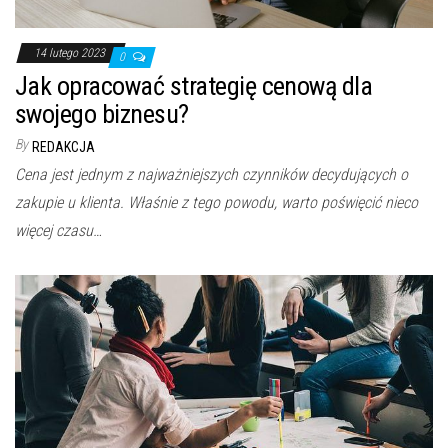
14 lutego 2023
0
Jak opracować strategię cenową dla
swojego biznesu?
By
REDAKCJA
Cena jest jednym z najważniejszych czynników decydujących o
zakupie u klienta. Właśnie z tego powodu, warto poświęcić nieco
więcej czasu…