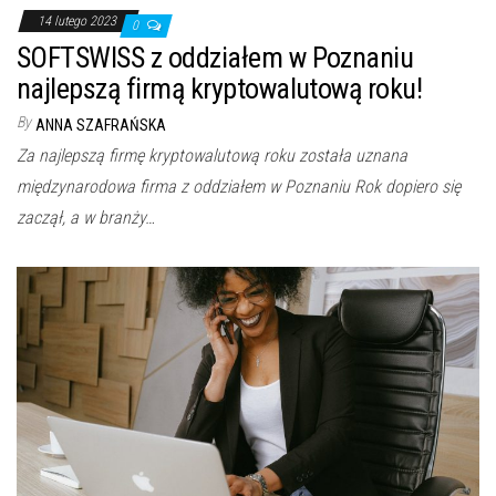
14 lutego 2023
0
SOFTSWISS z oddziałem w Poznaniu
najlepszą firmą kryptowalutową roku!
By
ANNA SZAFRAŃSKA
Za najlepszą firmę kryptowalutową roku została uznana
międzynarodowa firma z oddziałem w Poznaniu Rok dopiero się
zaczął, a w branży…