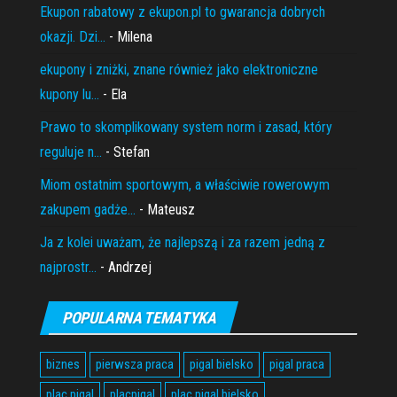
Ekupon rabatowy z ekupon.pl to gwarancja dobrych
okazji. Dzi...
- Milena
ekupony i zniżki, znane również jako elektroniczne
kupony lu...
- Ela
Prawo to skomplikowany system norm i zasad, który
reguluje n...
- Stefan
Miom ostatnim sportowym, a właściwie rowerowym
zakupem gadże...
- Mateusz
Ja z kolei uważam, że najlepszą i za razem jedną z
najprostr...
- Andrzej
POPULARNA TEMATYKA
biznes
pierwsza praca
pigal bielsko
pigal praca
plac pigal
placpigal
plac pigal bielsko