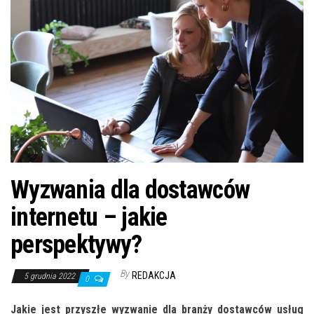
n
Wyzwania dla dostawców
internetu – jakie
perspektywy?
By
REDAKCJA
5 grudnia 2022
0
Jakie jest przyszłe wyzwanie dla branży dostawców usług