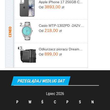
1.
Apple iPhone 17 256GB Czarny
3893,00
Od
zł
2.
Casio MTP-1302PD -2A2VEF
218,00
Od
zł
3.
Odkurzacz piorący Dreame N20 Steam Czarny
899,00
Od
zł
PRZEGLĄDAJ WEDŁUG DAT
Lipiec 2026
P
W
Ś
C
P
S
N