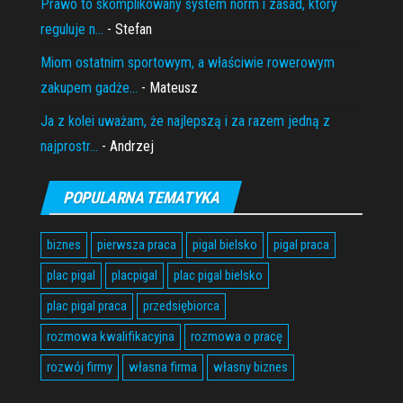
Prawo to skomplikowany system norm i zasad, który
reguluje n...
- Stefan
Miom ostatnim sportowym, a właściwie rowerowym
zakupem gadże...
- Mateusz
Ja z kolei uważam, że najlepszą i za razem jedną z
najprostr...
- Andrzej
POPULARNA TEMATYKA
biznes
pierwsza praca
pigal bielsko
pigal praca
plac pigal
placpigal
plac pigal bielsko
plac pigal praca
przedsiębiorca
rozmowa kwalifikacyjna
rozmowa o pracę
rozwój firmy
własna firma
własny biznes