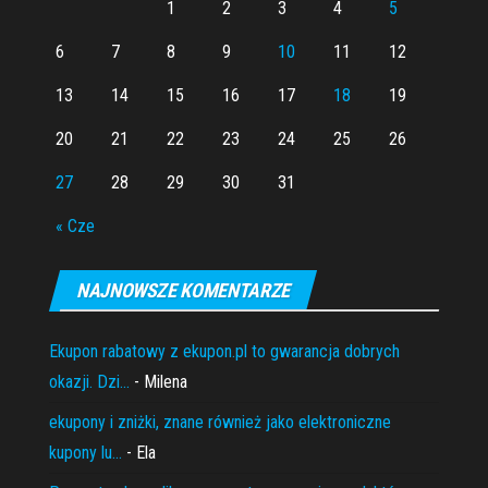
1
2
3
4
5
6
7
8
9
10
11
12
13
14
15
16
17
18
19
20
21
22
23
24
25
26
27
28
29
30
31
« Cze
NAJNOWSZE KOMENTARZE
Ekupon rabatowy z ekupon.pl to gwarancja dobrych
okazji. Dzi...
- Milena
ekupony i zniżki, znane również jako elektroniczne
kupony lu...
- Ela