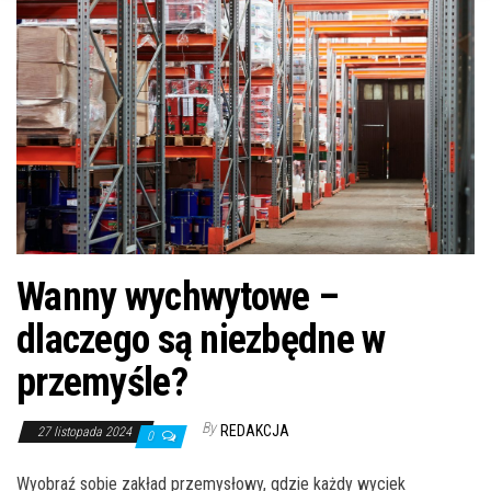
n
Wanny wychwytowe –
dlaczego są niezbędne w
przemyśle?
By
REDAKCJA
27 listopada 2024
0
Wyobraź sobie zakład przemysłowy, gdzie każdy wyciek