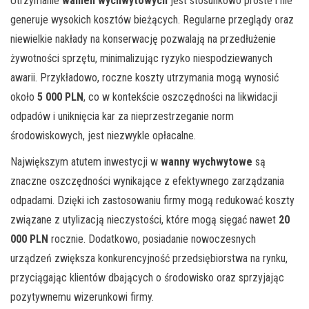
Utrzymanie
wanien wychwytowych
jest stosunkowo proste i nie
generuje wysokich kosztów bieżących. Regularne przeglądy oraz
niewielkie nakłady na konserwację pozwalają na przedłużenie
żywotności sprzętu, minimalizując ryzyko niespodziewanych
awarii. Przykładowo, roczne koszty utrzymania mogą wynosić
około
5 000 PLN
, co w kontekście oszczędności na likwidacji
odpadów i uniknięcia kar za nieprzestrzeganie norm
środowiskowych, jest niezwykle opłacalne.
Największym atutem inwestycji w
wanny wychwytowe
są
znaczne oszczędności wynikające z efektywnego zarządzania
odpadami. Dzięki ich zastosowaniu firmy mogą redukować koszty
związane z utylizacją nieczystości, które mogą sięgać nawet
20
000 PLN
rocznie. Dodatkowo, posiadanie nowoczesnych
urządzeń zwiększa konkurencyjność przedsiębiorstwa na rynku,
przyciągając klientów dbających o środowisko oraz sprzyjając
pozytywnemu wizerunkowi firmy.