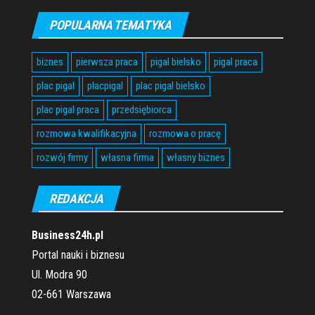
POPULARNA TEMATYKA
biznes
pierwsza praca
pigal bielsko
pigal praca
plac pigal
placpigal
plac pigal bielsko
plac pigal praca
przedsiębiorca
rozmowa kwalifikacyjna
rozmowa o pracę
rozwój firmy
własna firma
własny biznes
REDAKCJA
Business24h.pl
Portal nauki i biznesu
Ul. Modra 90
02-661 Warszawa