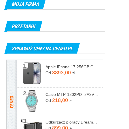
MOJA FIRMA
PRZETARGI
SPRAWDŹ CENY NA CENEO.PL
1.
Apple iPhone 17 256GB Czarny
3893,00
Od
zł
2.
Casio MTP-1302PD -2A2VEF
218,00
Od
zł
3.
Odkurzacz piorący Dreame N20 Steam Czarny
899,00
Od
zł