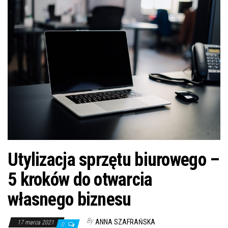
n
Utylizacja sprzętu biurowego –
5 kroków do otwarcia
własnego biznesu
By
ANNA SZAFRAŃSKA
17 marca 2021
0