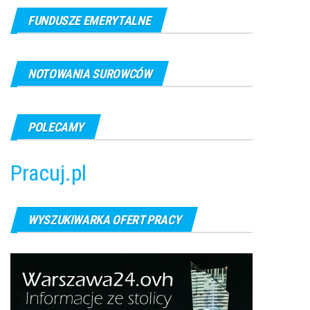
FUNDUSZE EMERYTALNE
NOTOWANIA SUROWCÓW
POLECAMY
Pracuj.pl
WYSZUKIWARKA OFERT PRACY