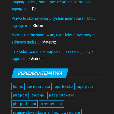
ekupony i zniżki, znane również jako elektroniczne
kupony lu...
- Ela
Prawo to skomplikowany system norm i zasad, który
reguluje n...
- Stefan
Miom ostatnim sportowym, a właściwie rowerowym
zakupem gadże...
- Mateusz
Ja z kolei uważam, że najlepszą i za razem jedną z
najprostr...
- Andrzej
POPULARNA TEMATYKA
biznes
pierwsza praca
pigal bielsko
pigal praca
plac pigal
placpigal
plac pigal bielsko
plac pigal praca
przedsiębiorca
rozmowa kwalifikacyjna
rozmowa o pracę