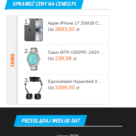
SPRAWDŹ CENY NA CENEO.PL
1.
Apple iPhone 17 256GB Czarny
3893,00
Od
zł
2.
Casio MTP-1302PD -2A2VEF
238,99
Od
zł
3.
Egzoszkielet Hypershell X Pro
3399,00
Od
zł
PRZEGLĄDAJ WEDŁUG DAT