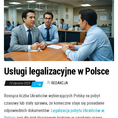
n
Usługi legalizacyjne w Polsce
By
REDAKCJA
13 stycznia 2025
0
Rosnąca liczba Ukraińców wybierających Polskę na pobyt
czasowy lub stały sprawia, że ​​konieczne staje się posiadanie
odpowiednich dokumentów.
Legalizacja pobytu Ukraińców w
Polsce
jest dla nich kluczowym krokiem w uzyskaniu prawa