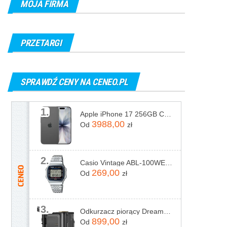
MOJA FIRMA
PRZETARGI
SPRAWDŹ CENY NA CENEO.PL
1.
Apple iPhone 17 256GB Czarny
3988,00
Od
zł
2.
Casio Vintage ABL-100WE-1AEF
269,00
Od
zł
3.
Odkurzacz piorący Dreame N20 Steam Czarny
899,00
Od
zł