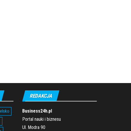
REDAKCJA
Business24h.pl
ielsko
Portal nauki i biznesu
l
Ul. Modra 90
a