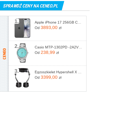
SPRAWDŹ CENY NA CENEO.PL
1.
Apple iPhone 17 256GB Czarny
3893,00
Od
zł
2.
Casio MTP-1302PD -2A2VEF
238,99
Od
zł
3.
Egzoszkielet Hypershell X Pro
3399,00
Od
zł