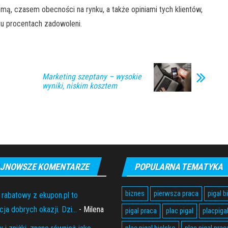
ą, czasem obecności na rynku, a także opiniami tych klientów,
 stu procentach zadowoleni.
Marketing szeptany – wysokie
wyniki, niskim kosztem
JNOWSZE KOMENTARZE
POPULARNA TEMATYKA
biznes
pierwsza praca
pigal b
 rabatowy z ekupon.pl to
ja dobrych okazji. Dzi...
- Milena
pigal praca
plac pigal
placpiga
plac pigal bielsko
plac pigal prac