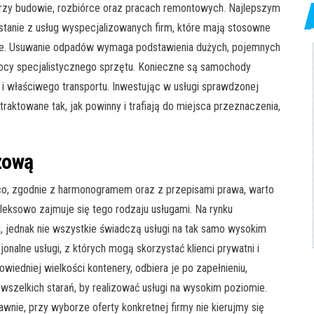
ą przy budowie, rozbiórce oraz pracach remontowych. Najlepszym
stanie z usług wyspecjalizowanych firm, które mają stosowne
iczne. Usuwanie odpadów wymaga podstawienia dużych, pojemnych
ocy specjalistycznego sprzętu. Konieczne są samochody
 i właściwego transportu. Inwestując w usługi sprawdzonej
ktowane tak, jak powinny i trafiają do miejsca przeznaczenia,
zową
o, zgodnie z harmonogramem oraz z przepisami prawa, warto
leksowo zajmuje się tego rodzaju usługami. Na rynku
j, jednak nie wszystkie świadczą usługi na tak samo wysokim
onalne usługi, z których mogą skorzystać klienci prywatni i
owiedniej wielkości kontenery, odbiera je po zapełnieniu,
szelkich starań, by realizować usługi na wysokim poziomie.
nie, przy wyborze oferty konkretnej firmy nie kierujmy się