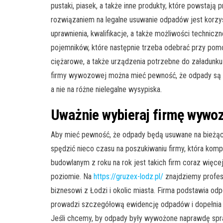
pustaki, piasek, a także inne produkty, które powstaj
rozwiązaniem na legalne usuwanie odpadów jest korzy
uprawnienia, kwalifikacje, a także możliwości techn
pojemników, które następnie trzeba odebrać przy pom
ciężarowe, a także urządzenia potrzebne do załadunku
firmy wywozowej można mieć pewność, że odpady są tra
a nie na różne nielegalne wysypiska.
Uważnie wybieraj firmę wywo
Aby mieć pewność, że odpady będą usuwane na bieżąc
spędzić nieco czasu na poszukiwaniu firmy, która komp
budowlanym z roku na rok jest takich firm coraz więce
poziomie. Na
https://gruzex-lodz.pl/
znajdziemy profesj
biznesowi z Łodzi i okolic miasta. Firma podstawia odp
prowadzi szczegółową ewidencję odpadów i dopełnia w
Jeśli chcemy, by odpady były wywożone naprawdę spraw