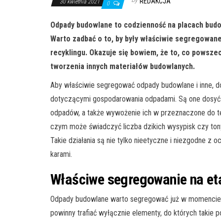
REDAKCJA
30 kwietnia 2021
0
Odpady budowlane to codzienność na placach budo
Warto zadbać o to, by były właściwie segregowane
recyklingu. Okazuje się bowiem, że to, co powsz
tworzenia innych materiałów budowlanych.
Aby właściwie segregować odpady budowlane i inne, d
dotyczącymi gospodarowania odpadami. Są one dosyć r
odpadów, a także wywożenie ich w przeznaczone do te
czym może świadczyć liczba dzikich wysypisk czy tony 
Takie działania są nie tylko nieetyczne i niezgodne z
karami.
Właściwe segregowanie na et
Odpady budowlane warto segregować już w momencie,
powinny trafiać wyłącznie elementy, do których takie 