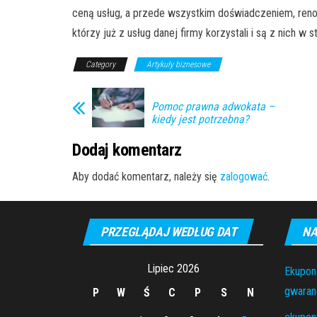
ceną usług, a przede wszystkim doświadczeniem, renom
którzy już z usług danej firmy korzystali i są z nich w
Category
Artykuły biznesowe
Pomoc prawna adwokata –
kiedy jest potrzebna?
Dodaj komentarz
Aby dodać komentarz, należy się
zalogować
.
PRZEGLĄDAJ WEDŁUG DAT
NA
Lipiec 2026
Ekupon
gwaranc
P
W
Ś
C
P
S
N