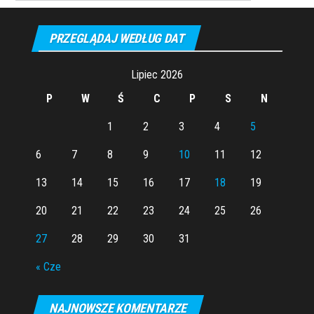
PRZEGLĄDAJ WEDŁUG DAT
Lipiec 2026
P
W
Ś
C
P
S
N
1
2
3
4
5
6
7
8
9
10
11
12
13
14
15
16
17
18
19
20
21
22
23
24
25
26
27
28
29
30
31
« Cze
NAJNOWSZE KOMENTARZE