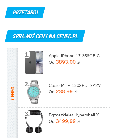
PRZETARGI
SPRAWDŹ CENY NA CENEO.PL
1.
Apple iPhone 17 256GB Czarny
3893,00
Od
zł
2.
Casio MTP-1302PD -2A2VEF
238,99
Od
zł
3.
Egzoszkielet Hypershell X Pro
3499,99
Od
zł