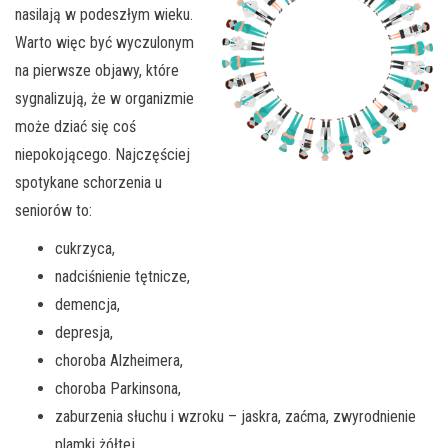
nasilają w podeszłym wieku.
Warto więc być wyczulonym
na pierwsze objawy, które
sygnalizują, że w organizmie
może dziać się coś
niepokojącego. Najczęściej
spotykane schorzenia u
seniorów to:
cukrzyca,
nadciśnienie tętnicze,
demencja,
depresja,
choroba Alzheimera,
choroba Parkinsona,
zaburzenia słuchu i wzroku – jaskra, zaćma, zwyrodnienie
plamki żółtej,