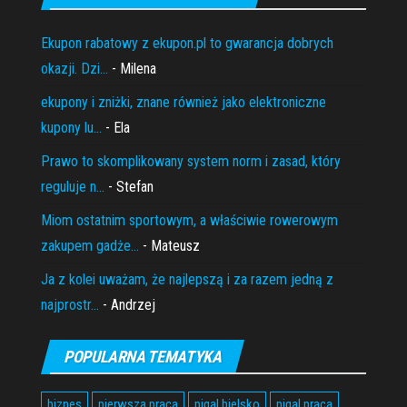
Ekupon rabatowy z ekupon.pl to gwarancja dobrych
okazji. Dzi...
- Milena
ekupony i zniżki, znane również jako elektroniczne
kupony lu...
- Ela
Prawo to skomplikowany system norm i zasad, który
reguluje n...
- Stefan
Miom ostatnim sportowym, a właściwie rowerowym
zakupem gadże...
- Mateusz
Ja z kolei uważam, że najlepszą i za razem jedną z
najprostr...
- Andrzej
POPULARNA TEMATYKA
biznes
pierwsza praca
pigal bielsko
pigal praca