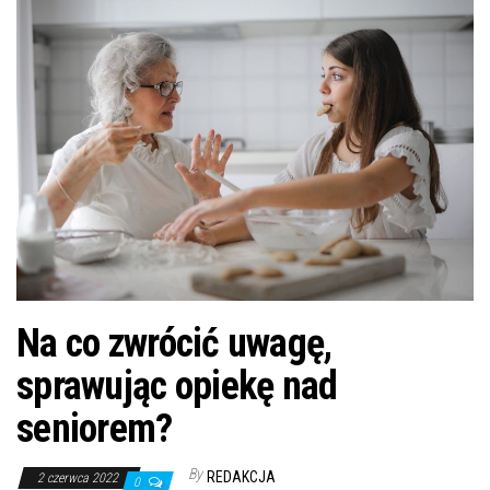
n
Na co zwrócić uwagę,
sprawując opiekę nad
seniorem?
By
REDAKCJA
2 czerwca 2022
0