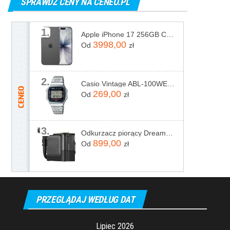
SPRAWDŹ CENY NA CENEO.PL
1.
Apple iPhone 17 256GB Czarny
3998,00
Od
zł
2.
Casio Vintage ABL-100WE-1AEF
269,00
Od
zł
3.
Odkurzacz piorący Dreame N20 Steam Czarny
899,00
Od
zł
PRZEGLĄDAJ WEDŁUG DAT
Lipiec 2026