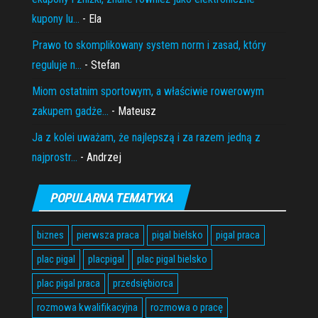
kupony lu...
- Ela
Prawo to skomplikowany system norm i zasad, który
reguluje n...
- Stefan
Miom ostatnim sportowym, a właściwie rowerowym
zakupem gadże...
- Mateusz
Ja z kolei uważam, że najlepszą i za razem jedną z
najprostr...
- Andrzej
POPULARNA TEMATYKA
biznes
pierwsza praca
pigal bielsko
pigal praca
plac pigal
placpigal
plac pigal bielsko
plac pigal praca
przedsiębiorca
rozmowa kwalifikacyjna
rozmowa o pracę