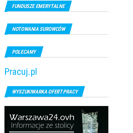
FUNDUSZE EMERYTALNE
NOTOWANIA SUROWCÓW
POLECAMY
Pracuj.pl
WYSZUKIWARKA OFERT PRACY