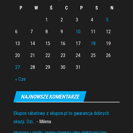
P
W
Ś
C
P
S
N
1
2
3
4
5
6
7
8
9
10
11
12
13
14
15
16
17
18
19
20
21
22
23
24
25
26
27
28
29
30
31
« Cze
NAJNOWSZE KOMENTARZE
Ekupon rabatowy z ekupon.pl to gwarancja dobrych
okazji. Dzi...
- Milena
ekupony i zniżki, znane również jako elektroniczne