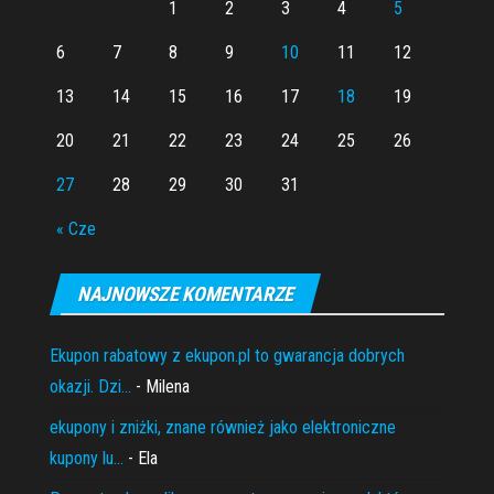
1
2
3
4
5
6
7
8
9
10
11
12
13
14
15
16
17
18
19
20
21
22
23
24
25
26
27
28
29
30
31
« Cze
NAJNOWSZE KOMENTARZE
Ekupon rabatowy z ekupon.pl to gwarancja dobrych
okazji. Dzi...
- Milena
ekupony i zniżki, znane również jako elektroniczne
kupony lu...
- Ela