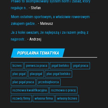
Prawo to skomplikowany system norm i zasad, który
reguluje n...
- Stefan
Miom ostatnim sportowym, a właściwie rowerowym
zakupem gadże...
- Mateusz
Ja z kolei uważam, że najlepszą i za razem jedną z
najprostr...
- Andrzej
POPULARNA TEMATYKA
biznes
pierwsza praca
pigal bielsko
pigal praca
plac pigal
placpigal
plac pigal bielsko
plac pigal praca
przedsiębiorca
rozmowa kwalifikacyjna
rozmowa o pracę
rozwój firmy
własna firma
własny biznes