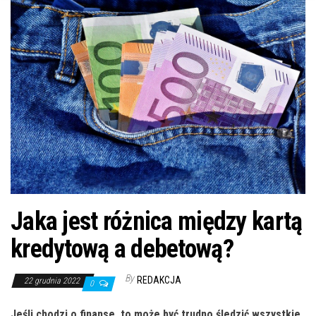
n
Jaka jest różnica między kartą
kredytową a debetową?
By
REDAKCJA
22 grudnia 2022
0
Jeśli chodzi o finanse, to może być trudno śledzić wszystkie