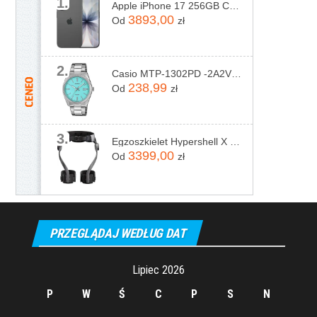
1.
Apple iPhone 17 256GB Czarny
3893,00
Od
zł
2.
Casio MTP-1302PD -2A2VEF
238,99
Od
zł
3.
Egzoszkielet Hypershell X Pro
3399,00
Od
zł
PRZEGLĄDAJ WEDŁUG DAT
Lipiec 2026
P
W
Ś
C
P
S
N