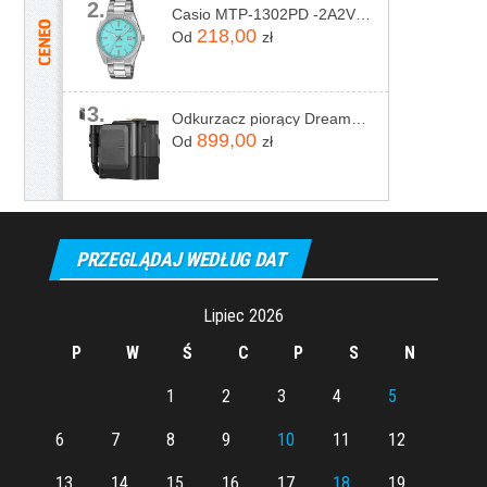
2.
Casio MTP-1302PD -2A2VEF
218,00
Od
zł
3.
Odkurzacz piorący Dreame N20 Steam Czarny
899,00
Od
zł
PRZEGLĄDAJ WEDŁUG DAT
Lipiec 2026
P
W
Ś
C
P
S
N
1
2
3
4
5
6
7
8
9
10
11
12
13
14
15
16
17
18
19