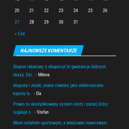
20
21
22
23
24
25
26
27
28
29
30
31
« Cze
NAJNOWSZE KOMENTARZE
Ekupon rabatowy z ekupon.pl to gwarancja dobrych
okazji. Dzi...
- Milena
ekupony i zniżki, znane również jako elektroniczne
kupony lu...
- Ela
Prawo to skomplikowany system norm i zasad, który
reguluje n...
- Stefan
Miom ostatnim sportowym, a właściwie rowerowym