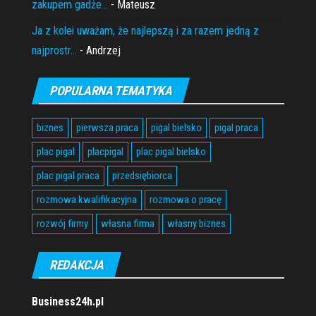
zakupem gadże...
- Mateusz
Ja z kolei uważam, że najlepszą i za razem jedną z
najprostr...
- Andrzej
POPULARNA TEMATYKA
biznes
pierwsza praca
pigal bielsko
pigal praca
plac pigal
placpigal
plac pigal bielsko
plac pigal praca
przedsiębiorca
rozmowa kwalifikacyjna
rozmowa o pracę
rozwój firmy
własna firma
własny biznes
REDAKCJA
Business24h.pl