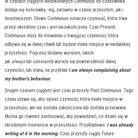
W czasach ciągłych niedokonanych Continuous do czasownika
dodaje się końcówkę -ing, zarówno w czasie przeszłym, jak i
teraźniejszym. Słowo Continuous oznacza czynność, która trwa
przez określony czas i jest niezakończona. Czas Present
Continuous służy do mówienia o trwającej czynności, która
odbywa się w danej chwili lub będzie miała miejsce w niedalekiej
przyszłości. Poprzez dodanie wyrażeń, takich
jak
always
lub
constantly
wyraża się powtarzalność danej
czynności, lub stanu, na przykład
I am always complaining about
my brother’s behaviour.
Drugim czasem ciągłym jest czas przeszły Past Continuous. Tego
czasu używa się, aby opisać czynność, która miała miejsce w
przeszłości, ale nie została zakończona lub została przerwana.
Można go również zastosować, aby powiedzieć, co działo się w
określonym momencie w przeszłości. Przykładowo:
I was already
writing at 6 in the morning.
Czas przyszły ciągły Future