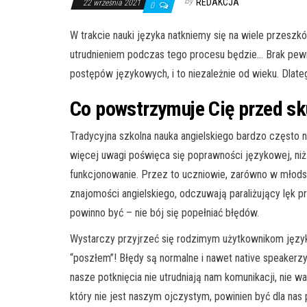
By
REDAKCJA
22 września 2021
0
W trakcie nauki języka natkniemy się na wiele przesz
utrudnieniem podczas tego procesu będzie… Brak pewno
postępów językowych, i to niezależnie od wieku. Dlate
Co powstrzymuje Cię przed sk
Tradycyjna szkolna nauka angielskiego bardzo często n
więcej uwagi poświęca się poprawności językowej, n
funkcjonowanie. Przez to uczniowie, zarówno w młods
znajomości angielskiego, odczuwają paraliżujący lęk 
powinno być – nie bój się popełniać błędów.
Wystarczy przyjrzeć się rodzimym użytkownikom język
“poszłem”! Błędy są normalne i nawet native speaker
nasze potknięcia nie utrudniają nam komunikacji, nie 
który nie jest naszym ojczystym, powinien być dla n