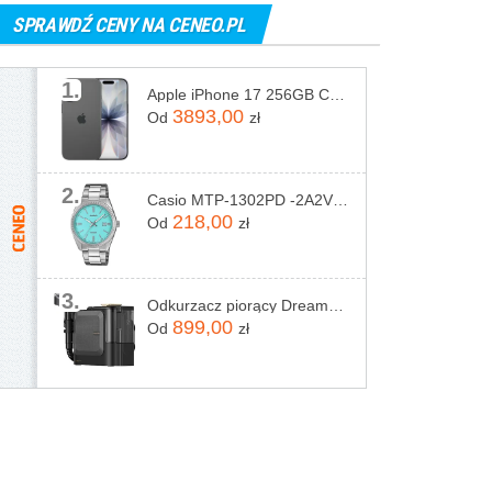
SPRAWDŹ CENY NA CENEO.PL
1.
Apple iPhone 17 256GB Czarny
3893,00
Od
zł
2.
Casio MTP-1302PD -2A2VEF
218,00
Od
zł
3.
Odkurzacz piorący Dreame N20 Steam Czarny
899,00
Od
zł