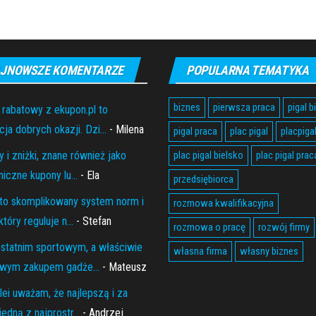
JNOWSZE KOMENTARZE
POPULARNA TEMATYKA
biznes
pierwsza praca
pigal b
 rabatowy z ekupon.pl to
ja dobrych okazji. Dzi...
- Milena
pigal praca
plac pigal
placpiga
 i zniżki, znane również jako
plac pigal bielsko
plac pigal prac
niczne kupony lu...
- Ela
przedsiębiorca
to skomplikowany system norm i
rozmowa kwalifikacyjna
który reguluje n...
- Stefan
rozmowa o pracę
rozwój firmy
statnim sportowym, a właściwie
własna firma
własny biznes
wym zakupem gadże...
- Mateusz
lei uważam, że najlepszą i za
edną z najprostr...
- Andrzej