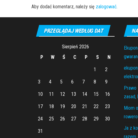
Aby dodać komentarz, należy się
zalogować
.
PRZEGLĄDAJ WEDŁUG DAT
NA
Sierpień 2026
Ekupon
gwaranc
P
W
Ś
C
P
S
N
ekupony
1
2
elektro
3
4
5
6
7
8
9
Prawo 
10
11
12
13
14
15
16
zasad, 
17
18
19
20
21
22
23
Miom o
rowero
24
25
26
27
28
29
30
Ja z ko
31
razem j