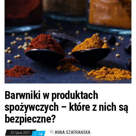
n
Barwniki w produktach
spożywczych – które z nich są
bezpieczne?
By
ANNA SZAFRAŃSKA
22 lipca 2021
0