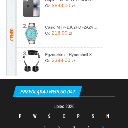
3893,00
Od
zł
2.
Casio MTP-1302PD -2A2VEF
218,00
Od
zł
3.
Egzoszkielet Hypershell X Pro
3399,00
Od
zł
PRZEGLĄDAJ WEDŁUG DAT
Lipiec 2026
P
W
Ś
C
P
S
N
1
2
3
4
5