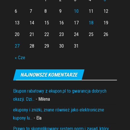
6
7
8
9
10
11
12
13
14
15
16
17
18
19
20
21
22
23
24
25
26
27
28
29
30
31
« Cze
NAJNOWSZE KOMENTARZE
Ekupon rabatowy z ekupon.pl to gwarancja dobrych
okazji. Dzi...
- Milena
ekupony i zniżki, znane również jako elektroniczne
kupony lu...
- Ela
Prawo to skomplikowany system norm i zasad, który