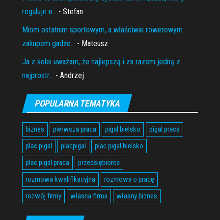
reguluje n...
- Stefan
Miom ostatnim sportowym, a właściwie rowerowym
zakupem gadże...
- Mateusz
Ja z kolei uważam, że najlepszą i za razem jedną z
najprostr...
- Andrzej
POPULARNA TEMATYKA
biznes
pierwsza praca
pigal bielsko
pigal praca
plac pigal
placpigal
plac pigal bielsko
plac pigal praca
przedsiębiorca
rozmowa kwalifikacyjna
rozmowa o pracę
rozwój firmy
własna firma
własny biznes